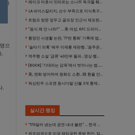
레이크 타호서 잇따르는 소나무 독극물 훼손…4년째 용의자 오리무중
해 사
LA 피어스칼리지, 선수 부족으로 미식축구팀 시즌 전격 중단
트럼프 방문 앞두고 골프장 인근서 체포된 남성…연방 총기 혐의 적용
“음식 왜 안 나와?” … 美 여성, KFC 드라이브 스루서 소총 위협
황정민 사생활 논란, ’77번 통화’ 기록에 법조계 주목
3명으
‘술타기 의혹’ 배우 이재룡 재판행…’음주운전’ 혐의는 제외
.
역주행 소설 ‘급류’ 40만부 돌파…영상·웹툰으로도 나온다
[BOOK] ‘기대라는 감옥’에서 벗어나는 법…’나는 도대체 왜 눈치를 볼까’
美, 엔화 방어하며 원화도 소환…韓 환율 안정 ‘우군’ 되나
워싱턴주 스포캔 동시다발 산불 3개 통제불능 상태 … 이재민 수십만명
다.
실시간 랭킹
“170달러 냈는데 공연 내내 불편” … 한국 코미디언 LA공연, 음향 불량에 외모 비하 개그 논란
위조여권으로 미국 재입국한 추방 한인, 120만 달러 은행 사기 행각