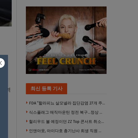
년 1
최신 등록 기사
 지역
FDA “할라피뇨 살모넬라 집단감염 27개 주로 확산”…345명 감염·36명 입원
식스플래그 매직마운틴 정전 복구…정상 개장
 운
헐리우드 볼 예정이던 ZZ Top 콘서트 취소…“예상치 못한 인력 문제”
인앤아웃, 아이다호 총기난사 희생 직원 애슐리 가리베이 추모