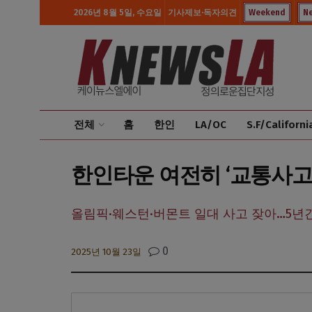
2026년 8월 5일, 수요일
기사제보·독자의견
Weekend
N
전체
홈
한인
LA/OC
S.F/Californi
한인타운 여전히 ‘교통사고
올림픽·웨스턴·버몬트 일대 사고 잦아…5년간
0
2025년 10월 23일