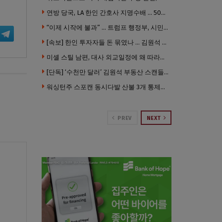
연방 당국, LA 한인 간호사 지명수배 … 500만 달러 메디캐어 사기, 선고 직전 한국 도주
“이제 시작에 불과” … 트럼프 행정부, 시민권 박탈 본격화
[속보] 한인 투자자들 돈 묶였나 … 김원석 회사들 챕터7 강제파산·자진파산 잇따라 신청
미셸 스틸 남편, 대사 외교일정에 왜 따라갔나 … “매우 이례적”
[단독] ‘수천만 달러’ 김원석 부동산 스캔들 새 국면 … 한인 투자자들 소송 잇따라 ‘디폴트’ 절차
워싱턴주 스포캔 동시다발 산불 3개 통제불능 상태 … 이재민 수십만명
PREV
NEXT