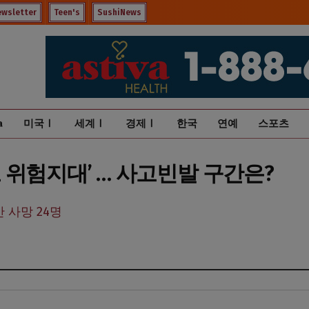
ewsletter
Teen's
SushiNews
a
미국Ⅰ
세계Ⅰ
경제Ⅰ
한국
연예
스포츠
 위험지대’ … 사고빈발 구간은?
 사망 24명