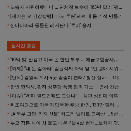
노숙자 지원하랬더니 … 단체장 보수에 165만 달러 ‘펑펑’
[제이슨 오 건강칼럼] ‘나노 루틴’으로 내 몸 기적 만들기
산타바바라 동물원 레서판다 ‘루비’ 숨져
실시간 랭킹
’10억 빚’ 안갚고 미국 온 한인 부부 … 예금보험공사, 미국서 소송
[화제] “내 돈 갚아라” 김원석씨 자택 앞 1인 광대 시위 … 한인 투자사, “108만 달러 못받아”
[단독] 김원석 회사 4곳 줄줄이 챕터7 청산 절차 … 3개 법인 같은 날 동시 파산 신청
한인 한의사, 환자 성추행·폭행 혐의 기소 … 면허 긴급정지
[이슈] “2002 월드컵때도 그랬나” … 심판 성접대 의혹 해외로 일파만파, 4강 신화까지 불똥
위조여권으로 미국 재입국한 추방 한인, 120만 달러 은행 사기 행각
LA 북부 고먼 ‘리지 산불’, 헝그리 밸리로 급확산 … 5번 Fwy 양방향 전면 폐쇄
부모 잠든 사이 차 몰고 나온 7살·4살 형제…보행자 덮쳐 중태