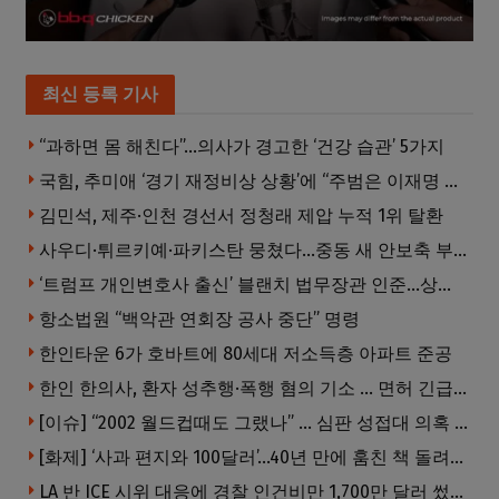
최신 등록 기사
“과하면 몸 해친다”…의사가 경고한 ‘건강 습관’ 5가지
국힘, 추미애 ‘경기 재정비상 상황’에 “주범은 이재명 전 지사”
김민석, 제주·인천 경선서 정청래 제압 누적 1위 탈환
사우디·튀르키예·파키스탄 뭉쳤다…중동 새 안보축 부상하나
‘트럼프 개인변호사 출신’ 블랜치 법무장관 인준…상원 50대49 가결
항소법원 “백악관 연회장 공사 중단” 명령
한인타운 6가 호바트에 80세대 저소득층 아파트 준공
한인 한의사, 환자 성추행·폭행 혐의 기소 … 면허 긴급정지
[이슈] “2002 월드컵때도 그랬나” … 심판 성접대 의혹 해외로 일파만파, 4강 신화까지 불똥
[화제] ‘사과 편지와 100달러’…40년 만에 훔친 책 돌려준 절도범
LA 반 ICE 시위 대응에 경찰 인건비만 1,700만 달러 썼다.