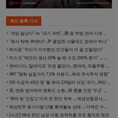
최신 등록 기사
“게임 끝났다” vs “내가 과반”…鄭·金 박빙 전대 서로 우위 주장
“육사 탓에 쿠데타?…尹 졸업한 서울대도 없애야 하나”
허지웅 “우리가 지지했던 인간들이 이 꼴 만들었다”
머스크 “메모리 생산 20% 늘 때 수요 200% 증가” … 반도체 매출 1조달러 눈 앞
엔비디아, ‘알파마요’ 빗장 풀었다…현대차, 자율주행 속도내나
IMF “원화 실질가치 7.5% 저평가…해외 주식투자 영향”
SSI 수급자 40만 명 ‘월 최대 331달러 삭감’ 위기…10만 명은 수급자격 상실
美, 엔화 방어하며 원화도 소환…韓 환율 안정 ‘우군’ 되나
’10억 빚’ 안갚고 미국 온 한인 부부 … 예금보험공사, 미국서 소송
워싱턴주 동시다발 산불 통제불능 상태 … 이재민 수십만명
[사건] 30대 한인 남성 아동 성착취물 유포 혐의로 체포