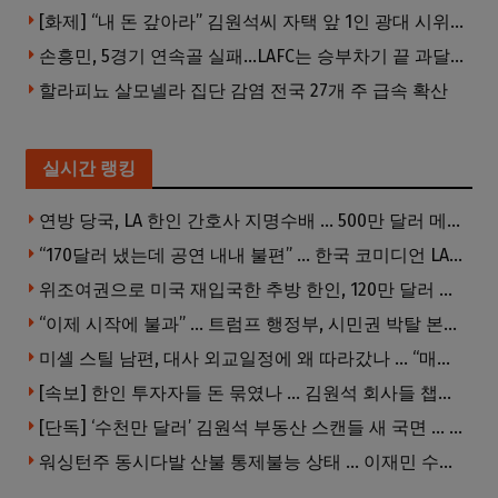
[화제] “내 돈 갚아라” 김원석씨 자택 앞 1인 광대 시위 … 한인 투자사, “108만 달러 못받아”
손흥민, 5경기 연속골 실패…LAFC는 승부차기 끝 과달라하라 격파
할라피뇨 살모넬라 집단 감염 전국 27개 주 급속 확산
실시간 랭킹
연방 당국, LA 한인 간호사 지명수배 … 500만 달러 메디캐어 사기, 선고 직전 한국 도주
“170달러 냈는데 공연 내내 불편” … 한국 코미디언 LA공연, 음향 불량에 외모 비하 개그 논란
위조여권으로 미국 재입국한 추방 한인, 120만 달러 은행 사기 행각
“이제 시작에 불과” … 트럼프 행정부, 시민권 박탈 본격화
미셸 스틸 남편, 대사 외교일정에 왜 따라갔나 … “매우 이례적”
[속보] 한인 투자자들 돈 묶였나 … 김원석 회사들 챕터7 강제파산·자진파산 잇따라 신청
[단독] ‘수천만 달러’ 김원석 부동산 스캔들 새 국면 … 한인 투자자들 소송 잇따라 ‘디폴트’ 절차
워싱턴주 동시다발 산불 통제불능 상태 … 이재민 수십만명