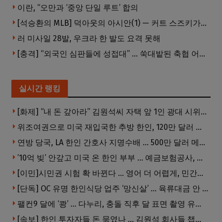
이란, “오만과 ‘중앙 단일 루트’ 합의
[석승환의 MLB] 덕아웃의 아시안(1) — 커트 스즈키가 우리에게 묻는 것
러 미사일 28발, 우크라 한 발도 요격 못해
[충격] “외국인 심판들에 성접대” … 쑥대밭된 축협 어디까지 추락하나
실시간 랭킹
[화제] “내 돈 갚아라” 김원석씨 자택 앞 1인 광대 시위 … 한인 투자사, “108만 달러 못받아”
위조여권으로 미국 재입국한 추방 한인, 120만 달러 은행 사기 행각
연방 당국, LA 한인 간호사 지명수배 … 500만 달러 메디캐어 사기, 선고 직전 한국 도주
’10억 빚’ 안갚고 미국 온 한인 부부 … 예금보험공사, 미국서 소송
[이민]시민권 시험 확 바뀐다 … 영어 더 어렵게, 민간시험 도입 추진
[단독] OC 유명 한인식당 업주 ‘망신살’ … 육류대금 안 갚자 식당서 공개추심
팰컨9 달에 ‘쾅’ … 다누리, 충돌 직후 달 표면 촬영 유일 탐사선
[속보] 한인 투자자들 돈 묶였나 … 김원석 회사들 챕터7 강제파산·자진파산 잇따라 신청