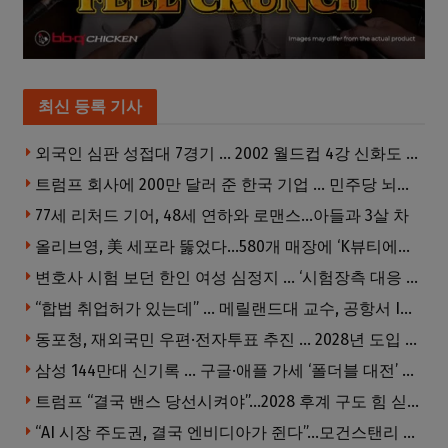
최신 등록 기사
외국인 심판 성접대 7경기 … 2002 월드컵 4강 신화도 흔들
트럼프 회사에 200만 달러 준 한국 기업 … 민주당 뇌물의혹 조사
77세 리처드 기어, 48세 연하와 로맨스…아들과 3살 차
올리브영, 美 세포라 뚫었다…580개 매장에 ‘K뷰티에딧’ 론칭
변호사 시험 보던 한인 여성 심정지 … ‘시험장측 대응 부적절’ 소송
“합법 취업허가 있는데” … 메릴랜드대 교수, 공항서 ICE에 체포, 구금 중
동포청, 재외국민 우편·전자투표 추진 … 2028년 도입 목표
삼성 144만대 신기록 … 구글·애플 가세 ‘폴더블 대전’ 열린다
트럼프 “결국 밴스 당선시켜야”…2028 후계 구도 힘 싣나
“AI 시장 주도권, 결국 엔비디아가 쥔다”…모건스탠리 장담