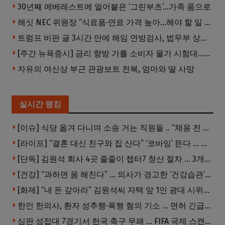
30년째 에베레스트에 얼어붙은 ‘그린부츠’…가족 품으로
해싯 NEC 위원장 “식료품·연료 가격 높아…해야 할 일 많다”
트럼프 비판 글 3시간 만에 해임 연방검사, 법무부 상대 소송
[주간 뉴욕증시] 금리 향방 가를 소비자 물가 시험대…AI 랠리도 주목
자유의 여신상 부근 관광보트 전복, 엄마와 딸 사망
실시간 랭킹
[이슈] 식당 옮겨 다니며 소송 거는 직원들 .. “채용 전 반드시 확인해야”
[라이프] “결혼 대신 친구와 집 산다” ‘코바잉’ 뜬다 … 내 집 마련 공식 바뀌었다
[단독] 김원석 회사 4곳 줄줄이 챕터7 청산 절차 … 3개 법인 같은 날 동시 파산 신청
[건강] “과하면 몸 해친다” … 의사가 경고한 ‘건강습관’ 5가지
[화제] “내 돈 갚아라” 김원석씨 자택 앞 1인 광대 시위 … 한인 투자사, “108만 달러 못받아”
한인 한의사, 환자 성추행·폭행 혐의 기소 … 면허 긴급정지
심판 성접대 7경기서 한국 축구 무패 … FIFA 국제 스캔들 번지나