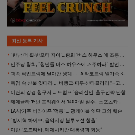
최신 등록 기사
“한남 더 휠·반포터 자이”…황희 ‘버스 하우스’에 조롱 쏟아져
민주당 황희, “청년들 버스 하우스에 거주하라” 발언 후폭풍
과속 픽업트럭에 날아간 생계 … LA 타코트럭 일가족 3명 부상
폭염 속 산불 잇따라 … 버뱅크·피루·산타클라리타·고먼 잇단 산불
이란의 강경 청구서 … 트럼프 ‘승리선언’ 출구전략 난항
테메큘라 15번 프리웨이서 140마일 질주…스포츠카 압수
LA·남가주 버라이즌 ‘먹통’ … 광케이블 잇단 고의 훼손
“방시혁 하이브, 음악시장 블루오션 창출”
이란 “모즈타바, 페제시키안 대통령과 회동”