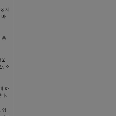
업정지
 바
해충
타운
, 소
데 하
다.
 있