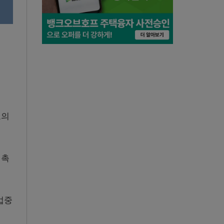
모의
접촉
업중