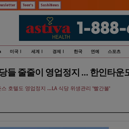
ewsletter
Teen's
SushiNews
a
미국Ⅰ
세계Ⅰ
경제Ⅰ
한국
연예
스포츠
Q 식당들 줄줄이 영업정지 … 한인타
스 호텔도 영업정지 ...LA 식당 위생관리 '빨간불'