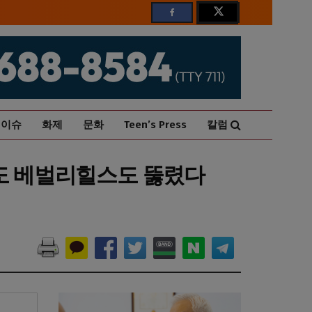
이슈
화제
문화
Teen’s Press
칼럼
운도 베벌리힐스도 뚫렸다