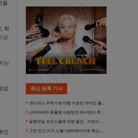
분을
, 학
이상
려지는
영업
최신 등록 기사
샌디마스 주택가에 대형 마운틴 라이언 출몰… 당국 긴급 대응, 주민 접근 자제 당부
산타바바라 동물원 사랑받던 레서판다 루비 사망… 갓 태어난 새끼 2마리 잃은 지 수주 만
글렌데일 프리스쿨에 차량 돌진… 어린이 8명 경상
고먼 인근 리지 산불 1,000에이커로 확산… 5번 프리웨이 양방향 전면 폐쇄
 확인