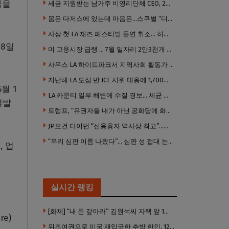
급을
세금 지원받는 남가주 비영리단체 CEO, 2년간 160만 달러 이상 받아… 미사용 휴가수당만 수십만 달러
몸은 다저스에 있는데 마음은…스쿠벌 “디트로이트로 돌아가고파”
사상 첫 LA 재즈 페스티벌 돌연 취소… 허가·행사 준비 문제로 일정 변경
28일
미 고용시장 급랭 … 7월 일자리 2만3천개 감소 ‘예상 밖 쇼크’
사우스 LA 하이드파크서 지역사회 활동가 대낮 총격 사망… 용의자 도주
지난해 LA 도심 반 ICE 시위 대응에 1,700만 달러 이상 지출… LAPD, 대규모 시위 대비 강화 필요
월 1
LA 카운티 일부 해변에 수질 경보… 세균 수치 기준 초과, 입수 자제 당부
적발
트럼프, “유권자들 내가 아닌 공화당에 화난 것”
JP모건 다이먼 “신용융자 역사상 최고”…숨은 레버리지 경고
“우리 심판 이름 나왔다”… 심판 성 접대 논란에 日 축구계 발칵
 업
실시간 랭킹
[화제] “내 돈 갚아라” 김원석씨 자택 앞 1인 광대 시위 … 한인 투자사, “108만 달러 못받아”
e)
위조여권으로 미국 재입국한 추방 한인, 120만 달러 은행 사기 행각