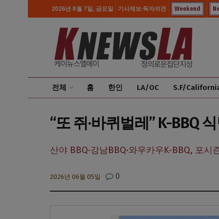
2026년 8월 7일, 금요일
기사제보·독자의견
Weekend
N
전체
홈
한인
LA/OC
S.F/Californi
“또 쥐·바퀴벌레” K-BB
산야 BBQ·강남BBQ·와우카우K-BBQ, 포시즌
0
2026년 06월 05일