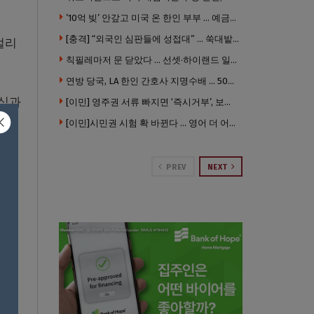
’10억 빚’ 안갚고 미국 온 한인 부부 … 예금보험공사, 미국서 소송
[충격] “외국인 심판들에 성접대” … 쑥대밭된 축협 어디까지 추락하나
벌리
칙필레마저 문 닫았다 … 선셋·하이랜드 일대 ‘황량한 거리’로
연방 당국, LA 한인 간호사 지명수배 … 500만 달러 메디캐어 사기, 선고 직전 한국 도주
상식과
[이민] 영주권 서류 빠지면 ‘즉시거부’, 보완기회 없다 … 이민심사 8월부터 확 바뀐다
[이민]시민권 시험 확 바뀐다 … 영어 더 어렵게, 민간시험 도입 추진
PREV
NEXT