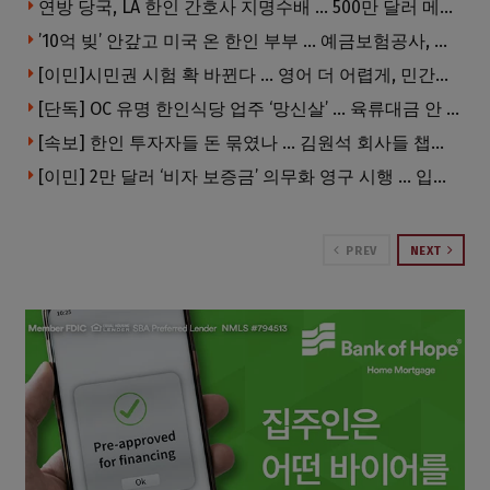
연방 당국, LA 한인 간호사 지명수배 … 500만 달러 메디캐어 사기, 선고 직전 한국 도주
’10억 빚’ 안갚고 미국 온 한인 부부 … 예금보험공사, 미국서 소송
[이민]시민권 시험 확 바뀐다 … 영어 더 어렵게, 민간시험 도입 추진
[단독] OC 유명 한인식당 업주 ‘망신살’ … 육류대금 안 갚자 식당서 공개추심
[속보] 한인 투자자들 돈 묶였나 … 김원석 회사들 챕터7 강제파산·자진파산 잇따라 신청
[이민] 2만 달러 ‘비자 보증금’ 의무화 영구 시행 … 입국 문턱 더 높아진다.
PREV
NEXT