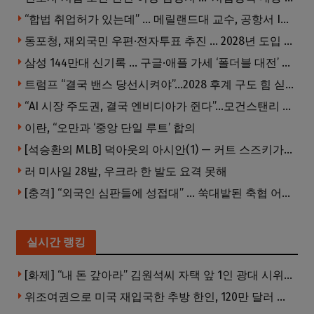
“합법 취업허가 있는데” … 메릴랜드대 교수, 공항서 ICE에 체포, 구금 중
동포청, 재외국민 우편·전자투표 추진 … 2028년 도입 목표
삼성 144만대 신기록 … 구글·애플 가세 ‘폴더블 대전’ 열린다
트럼프 “결국 밴스 당선시켜야”…2028 후계 구도 힘 싣나
“AI 시장 주도권, 결국 엔비디아가 쥔다”…모건스탠리 장담
이란, “오만과 ‘중앙 단일 루트’ 합의
[석승환의 MLB] 덕아웃의 아시안(1) — 커트 스즈키가 우리에게 묻는 것
러 미사일 28발, 우크라 한 발도 요격 못해
[충격] “외국인 심판들에 성접대” … 쑥대밭된 축협 어디까지 추락하나
실시간 랭킹
[화제] “내 돈 갚아라” 김원석씨 자택 앞 1인 광대 시위 … 한인 투자사, “108만 달러 못받아”
위조여권으로 미국 재입국한 추방 한인, 120만 달러 은행 사기 행각