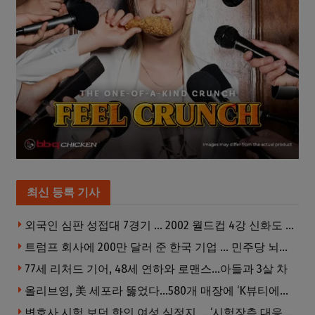
최신 등록 기사
외국인 심판 성접대 7경기 … 2002 월드컵 4강 신화도 흔들
트럼프 회사에 200만 달러 준 한국 기업 … 민주당 뇌물의혹 조사
77세 리처드 기어, 48세 연하와 로맨스…아들과 3살 차
올리브영, 美 세포라 뚫었다…580개 매장에 ‘K뷰티에딧’ 론칭
변호사 시험 보던 한인 여성 심정지 … ‘시험장측 대응 부적절’ 소송