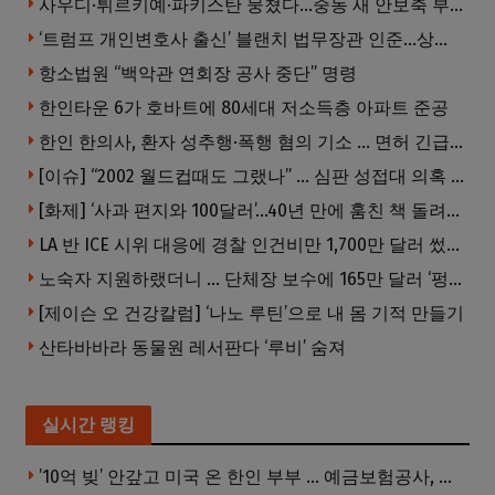
사우디·튀르키예·파키스탄 뭉쳤다…중동 새 안보축 부상하나
‘트럼프 개인변호사 출신’ 블랜치 법무장관 인준…상원 50대49 가결
항소법원 “백악관 연회장 공사 중단” 명령
한인타운 6가 호바트에 80세대 저소득층 아파트 준공
한인 한의사, 환자 성추행·폭행 혐의 기소 … 면허 긴급정지
[이슈] “2002 월드컵때도 그랬나” … 심판 성접대 의혹 해외로 일파만파, 4강 신화까지 불똥
[화제] ‘사과 편지와 100달러’…40년 만에 훔친 책 돌려준 절도범
LA 반 ICE 시위 대응에 경찰 인건비만 1,700만 달러 썼다.
노숙자 지원하랬더니 … 단체장 보수에 165만 달러 ‘펑펑’
[제이슨 오 건강칼럼] ‘나노 루틴’으로 내 몸 기적 만들기
산타바바라 동물원 레서판다 ‘루비’ 숨져
실시간 랭킹
’10억 빚’ 안갚고 미국 온 한인 부부 … 예금보험공사, 미국서 소송