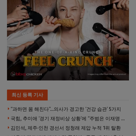
최신 등록 기사
“과하면 몸 해친다”…의사가 경고한 ‘건강 습관’ 5가지
국힘, 추미애 ‘경기 재정비상 상황’에 “주범은 이재명 전 지사”
김민석, 제주·인천 경선서 정청래 제압 누적 1위 탈환