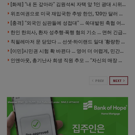
[화제] “내 돈 갚아라” 김원석씨 자택 앞 1인 광대 시위 … 한인 투자사, “108만 달러 못받아”
위조여권으로 미국 재입국한 추방 한인, 120만 달러 은행 사기 행각
[충격] “외국인 심판들에 성접대” … 쑥대밭된 축협 어디까지 추락하나
한인 한의사, 환자 성추행·폭행 혐의 기소 … 면허 긴급정지
칙필레마저 문 닫았다 … 선셋·하이랜드 일대 ‘황량한 거리’로
[이민]시민권 시험 확 바뀐다 … 영어 더 어렵게, 민간시험 도입 추진
인앤아웃, 총기난사 희생 직원 추모 … “자신의 매장 운영이 꿈이었다”
PREV
NEXT