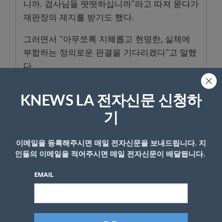
니까. 검사님들 떳떳하십니까”라고 따져 묻다가
재판장의 제지를 받기도 했다.
그러면서 “아무쪼록 지혜롭고 현명한, 실체에
부합하는 정의로운 판결을 기다리겠다”고 말했
다.
강 전 부시장과 김씨는 최후진술에서 각각 “저
KNEWS LA 전자신문 신청하
희의 억울함을 풀어달라”, “오 시장의 앞길에 걸
림돌이 된 것 같아 면목이 없다”고 했다.
기
오 시장은 2021년 4·7 서울시장 보궐선거를 앞
이메일을 등록해주시면 매일 전자신문을 보내드립니다. 지
두고 명씨로부터 총 10회(공표 3회·비공표 7회)
인들의 이메일을 적어주시면 매일 전자신문이 배달됩니다.
에 걸쳐 비공표 여론조사 결과를 받고, 비서실
EMAIL
장이던 강 전 부시장을 통해 김씨에게 3300만
원 상당의 비용을 대신 내게 한 혐의로 지난해
12월 재판에 넘겨졌다.