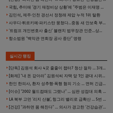
국힘, 추미애 ‘경기 재정비상 상황’에 “주범은 이재명 전 지사”
김민석, 제주·인천 경선서 정청래 제압 누적 1위 탈환
사우디·튀르키예·파키스탄 뭉쳤다…중동 새 안보축 부상하나
‘트럼프 개인변호사 출신’ 블랜치 법무장관 인준…상원 50대49 가결
항소법원 “백악관 연회장 공사 중단” 명령
실시간 랭킹
[단독] 김원석 회사 4곳 줄줄이 챕터7 청산 절차 … 3개 법인 같은 날 동시 파산 신청
[화제] “내 돈 갚아라” 김원석씨 자택 앞 1인 광대 시위 … 한인 투자사, “108만 달러 못받아”
한인 한의사, 환자 성추행·폭행 혐의 기소 … 면허 긴급정지
[이슈] “2002 월드컵때도 그랬나” … 심판 성접대 의혹 해외로 일파만파, 4강 신화까지 불똥
LA 북부 고먼 ‘리지 산불’, 헝그리 밸리로 급확산 … 5번 Fwy 양방향 전면 폐쇄
[건강] “과하면 몸 해친다” … 의사가 경고한 ‘건강습관’ 5가지