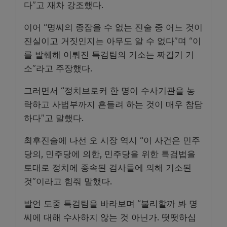
다”고 재차 강조했다.
이어 “명씨의 종잡을 수 없는 진술 중 어느 것이
진실이고 거짓인지는 아무도 알 수 없다”며 “이
를 발췌해 이뤄진 특검팀의 기소는 짜깁기 기
소”라고 주장했다.
그러면서 “정치브로커 한 명이 수사기관을 농
락하고 사법부까지 흔들려 하는 것이 매우 참담
하다”고 말했다.
최후진술에 나선 오 시장 역시 “이 사건은 민주
당의, 민주당에 의한, 민주당을 위한 특검법을
토대로 정치에 종속된 검사들에 의해 기소된
것”이라고 힘줘 말했다.
발언 도중 특검팀을 바라보며 “불리할까 봐 명
씨에 대해 수사하지 않는 것 아닌가. 떳떳하십