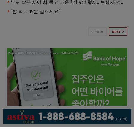
부모 잠든 사이 차 몰고 나온 7살·4살 형제…보행자 덮쳐 중태
“밥 먹고 15분 걸으세요”
PREV
NEXT