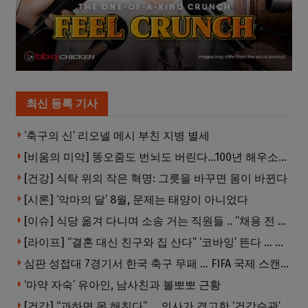
최신 등록 기사
‘축구의 신’ 리오넬 메시 부친 지병 별세
[비움의 미악] 똥오줌도 번뇌도 버린다…100년 해우소의 철학
[건강] 식탁 위의 작은 혁명: 그릇을 바꾸면 몸이 바뀐다
[시론] ‘악마의 달’ 8월, 문제는 태양이 아니었다
[이슈] 식당 옮겨 다니며 소송 거는 직원들 .. “채용 전 반드시 확인해야”
[라이프] “결혼 대신 친구와 집 산다” ‘코바잉’ 뜬다 … 내 집 마련 공식 바뀌었다
심판 성접대 7경기서 한국 축구 무패 … FIFA 국제 스캔들 번지나
‘마약 자숙’ 유아인, 남사친과 볼뽀뽀 근황
[건강] “과하면 몸 해친다” … 의사가 경고한 ‘건강습관’ 5가지