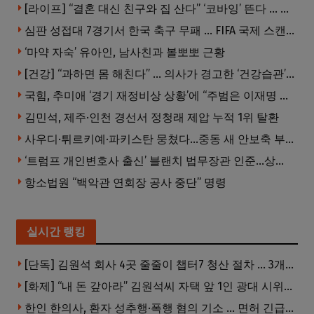
[라이프] “결혼 대신 친구와 집 산다” ‘코바잉’ 뜬다 … 내 집 마련 공식 바뀌었다
심판 성접대 7경기서 한국 축구 무패 … FIFA 국제 스캔들 번지나
‘마약 자숙’ 유아인, 남사친과 볼뽀뽀 근황
[건강] “과하면 몸 해친다” … 의사가 경고한 ‘건강습관’ 5가지
국힘, 추미애 ‘경기 재정비상 상황’에 “주범은 이재명 전 지사”
김민석, 제주·인천 경선서 정청래 제압 누적 1위 탈환
사우디·튀르키예·파키스탄 뭉쳤다…중동 새 안보축 부상하나
‘트럼프 개인변호사 출신’ 블랜치 법무장관 인준…상원 50대49 가결
항소법원 “백악관 연회장 공사 중단” 명령
실시간 랭킹
[단독] 김원석 회사 4곳 줄줄이 챕터7 청산 절차 … 3개 법인 같은 날 동시 파산 신청
[화제] “내 돈 갚아라” 김원석씨 자택 앞 1인 광대 시위 … 한인 투자사, “108만 달러 못받아”
한인 한의사, 환자 성추행·폭행 혐의 기소 … 면허 긴급정지