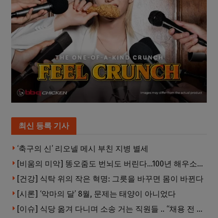
최신 등록 기사
‘축구의 신’ 리오넬 메시 부친 지병 별세
[비움의 미악] 똥오줌도 번뇌도 버린다…100년 해우소의 철학
[건강] 식탁 위의 작은 혁명: 그릇을 바꾸면 몸이 바뀐다
[시론] ‘악마의 달’ 8월, 문제는 태양이 아니었다
[이슈] 식당 옮겨 다니며 소송 거는 직원들 .. “채용 전 반드시 확인해야”