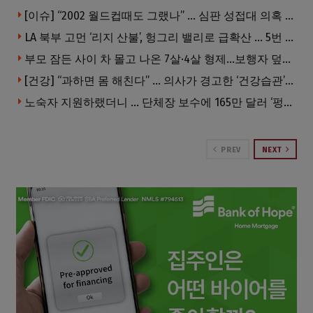
[이슈] “2002 월드컵때도 그랬나” … 심판 성접대 의혹 해외로 일파만파, 4강 신화까지 불똥
LA 북부 고먼 ‘리지 산불’, 헝그리 밸리로 급확산 … 5번 Fwy 양방향 전면 폐쇄
부모 잠든 사이 차 몰고 나온 7살·4살 형제…보행자 덮쳐 중태
[건강] “과하면 몸 해친다” … 의사가 경고한 ‘건강습관’ 5가지
노숙자 지원하랬더니 … 단체장 보수에 165만 달러 ‘펑펑’
PREV
NEXT