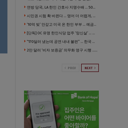
연방 당국, LA 한인 간호사 지명수배 … 500만 달러 메디캐어 사기, 선고 직전 한국 도주
시민권 시험 확 바뀐다 … 영어 더 어렵게, 민간시험 도입 추진
’10억 빚’ 안갚고 미국 온 한인 부부 … 예금보험공사, 미국서 소송
[단독] OC 유명 한인식당 업주 ‘망신살’ … 육류대금 안 갚자 식당서 공개추심
“170달러 냈는데 공연 내내 불편” … 한국 코미디언 LA공연, 음향 불량에 외모 비하 개그 논란
2만 달러 ‘비자 보증금’ 의무화 영구 시행 … 입국 문턱 더 높아진다.
PREV
NEXT