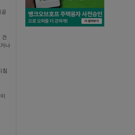
제공
 건
있거나
지침
장이