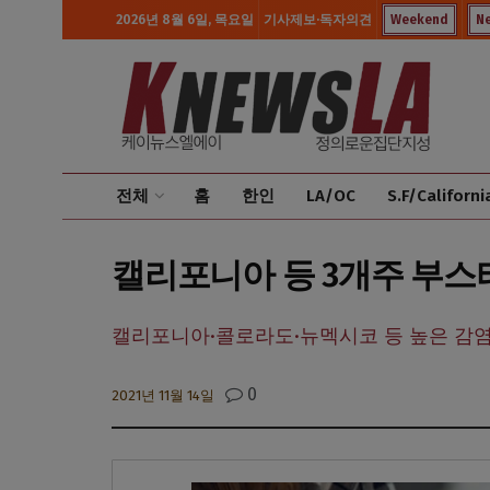
2026년 8월 6일, 목요일
기사제보·독자의견
Weekend
N
전체
홈
한인
LA/OC
S.F/Californi
캘리포니아 등 3개주 부스터
캘리포니아·콜로라도·뉴멕시코 등 높은 감
0
2021년 11월 14일