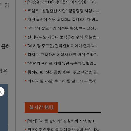
[석승환의 MLB] 덕아웃의 아시안(1) — 커트 스즈키가 우리에게 묻는 것
의 임
트럼프, “원정출산 차단” 행정명령 서명 … 외국 공무원 자녀도 시민권 안준다
차량 돌진에 식당 초토화… 캘리포니아 명물 버거집 “다시 일어설 수 있도록 도와주세요”
“전국적 살모네라 식중독 확산, 멕시코산 할라피뇨”– CDC
샌버나디노 카운티 보복운전 수사 중 불법 총기 20정·탄약 2만 발 압수
허용해
“AI 시장 주도권, 결국 엔비디아가 쥔다”…모건스탠리 장담
김지수, 프라하서 여행사 대표 변신 근황 “가볼 만하니…”
“중년기 관리로 치매 13년 늦춘다”…혈압·당뇨·금연 시기가 골든타임
경우
황정민·팬, 진실 공방 계속…주요 쟁점별 입장 정리
러 미사일 28발, 우크라 한 발도 요격 못해
도도
실시간 랭킹
 접
[화제] “내 돈 갚아라” 김원석씨 자택 앞 1인 광대 시위 … 한인 투자사, “108만 달러 못받아”
것”이
위조여권으로 미국 재입국한 추방 한인, 120만 달러 은행 사기 행각