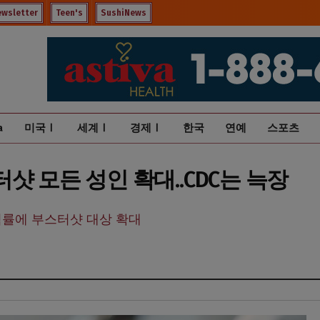
ewsletter
Teen's
SushiNews
a
미국Ⅰ
세계Ⅰ
경제Ⅰ
한국
연예
스포츠
샷 모든 성인 확대..CDC는 늑장
염률에 부스터샷 대상 확대