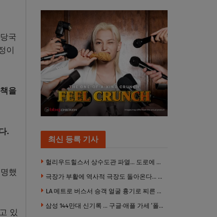
건당국
결정이
정책을
다.
최신 등록 기사
헐리우드힐스서 상수도관 파열… 도로에 물 쏟아져 주민 약 100명 피해
서명했
극장가 부활에 역사적 극장도 돌아온다… 웨스트우드 ‘브루인 극장’ 10월 재개장 추진
LA 메트로 버스서 승객 얼굴 흉기로 찌른 증오범죄 피고인, 종신형에 징역 7년 추가 선고
삼성 144만대 신기록 … 구글·애플 가세 ‘폴더블 대전’ 열린다
고 있