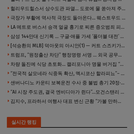
헐리우드힐스서 상수도관 파열… 도로에 물 쏟아져 주민 약 100명 피해
극장가 부활에 역사적 극장도 돌아온다… 웨스트우드 ‘브루인 극장’ 10월 재개장 추진
LA 메트로 버스서 승객 얼굴 흉기로 찌른 증오범죄 피고인, 종신형에 징역 7년 추가 선고
삼성 144만대 신기록 … 구글·애플 가세 ‘폴더블 대전’ 열린다
[석승환의 MLB] 덕아웃의 아시안(1) — 커트 스즈키가 우리에게 묻는 것
트럼프, “원정출산 차단” 행정명령 서명 … 외국 공무원 자녀도 시민권 안준다
차량 돌진에 식당 초토화… 캘리포니아 명물 버거집 “다시 일어설 수 있도록 도와주세요”
“전국적 살모네라 식중독 확산, 멕시코산 할라피뇨”– CDC
샌버나디노 카운티 보복운전 수사 중 불법 총기 20정·탄약 2만 발 압수
“AI 시장 주도권, 결국 엔비디아가 쥔다”…모건스탠리 장담
김지수, 프라하서 여행사 대표 변신 근황 “가볼 만하니…”
실시간 랭킹