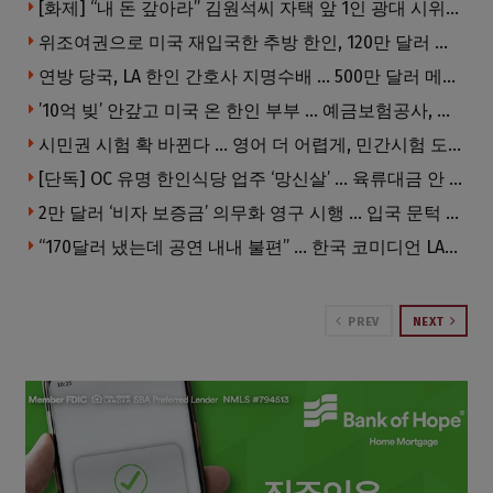
[화제] “내 돈 갚아라” 김원석씨 자택 앞 1인 광대 시위 … 한인 투자사, “108만 달러 못받아”
위조여권으로 미국 재입국한 추방 한인, 120만 달러 은행 사기 행각
연방 당국, LA 한인 간호사 지명수배 … 500만 달러 메디캐어 사기, 선고 직전 한국 도주
’10억 빚’ 안갚고 미국 온 한인 부부 … 예금보험공사, 미국서 소송
시민권 시험 확 바뀐다 … 영어 더 어렵게, 민간시험 도입 추진
[단독] OC 유명 한인식당 업주 ‘망신살’ … 육류대금 안 갚자 식당서 공개추심
2만 달러 ‘비자 보증금’ 의무화 영구 시행 … 입국 문턱 더 높아진다.
“170달러 냈는데 공연 내내 불편” … 한국 코미디언 LA공연, 음향 불량에 외모 비하 개그 논란
PREV
NEXT