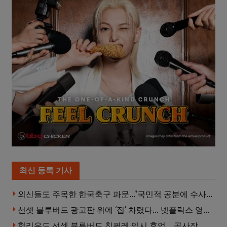
최신 등록 기사
외신들도 주목한 한국축구 파문…”국민적 공분에 수사 재개”
선셋 블루버드 광고판 위에 ‘집’ 차렸다… 넷플릭스 영화 홍보 이색 퍼포먼스
헐리우드 선셋 블루버드 칙필레 임시 휴업… 공사장 담장은 낙서로 뒤덮여