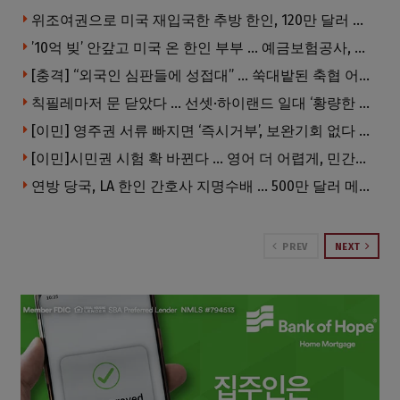
위조여권으로 미국 재입국한 추방 한인, 120만 달러 은행 사기 행각
’10억 빚’ 안갚고 미국 온 한인 부부 … 예금보험공사, 미국서 소송
[충격] “외국인 심판들에 성접대” … 쑥대밭된 축협 어디까지 추락하나
칙필레마저 문 닫았다 … 선셋·하이랜드 일대 ‘황량한 거리’로
[이민] 영주권 서류 빠지면 ‘즉시거부’, 보완기회 없다 … 이민심사 8월부터 확 바뀐다
[이민]시민권 시험 확 바뀐다 … 영어 더 어렵게, 민간시험 도입 추진
연방 당국, LA 한인 간호사 지명수배 … 500만 달러 메디캐어 사기, 선고 직전 한국 도주
PREV
NEXT