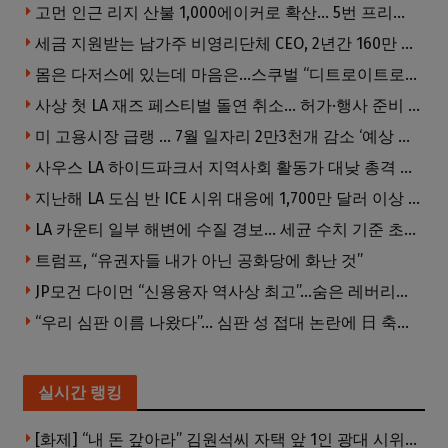
고먼 인근 리지 산불 1,000에이커로 확산… 5번 프리웨이 양방향 전면 폐쇄
세금 지원받는 남가주 비영리단체 CEO, 2년간 160만 달러 이상 받아… 미사용 휴가수당만 수십만 달러
몸은 다저스에 있는데 마음은…스쿠벌 “디트로이트로 돌아가고파”
사상 첫 LA 재즈 페스티벌 돌연 취소… 허가·행사 준비 문제로 일정 변경
미 고용시장 급랭 … 7월 일자리 2만3천개 감소 ‘예상 밖 쇼크’
사우스 LA 하이드파크서 지역사회 활동가 대낮 총격 사망… 용의자 도주
지난해 LA 도심 반 ICE 시위 대응에 1,700만 달러 이상 지출… LAPD, 대규모 시위 대비 강화 필요
LA 카운티 일부 해변에 수질 경보… 세균 수치 기준 초과, 입수 자제 당부
트럼프, “유권자들 내가 아닌 공화당에 화난 것”
JP모건 다이먼 “신용융자 역사상 최고”…숨은 레버리지 경고
“우리 심판 이름 나왔다”… 심판 성 접대 논란에 日 축구계 발칵
실시간 랭킹
[화제] “내 돈 갚아라” 김원석씨 자택 앞 1인 광대 시위 … 한인 투자사, “108만 달러 못받아”