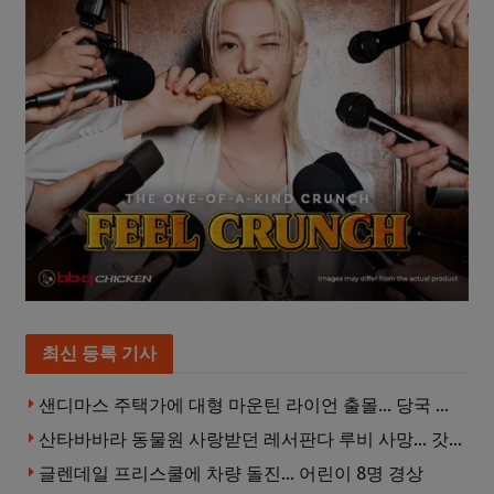
최신 등록 기사
샌디마스 주택가에 대형 마운틴 라이언 출몰… 당국 긴급 대응, 주민 접근 자제 당부
산타바바라 동물원 사랑받던 레서판다 루비 사망… 갓 태어난 새끼 2마리 잃은 지 수주 만
글렌데일 프리스쿨에 차량 돌진… 어린이 8명 경상