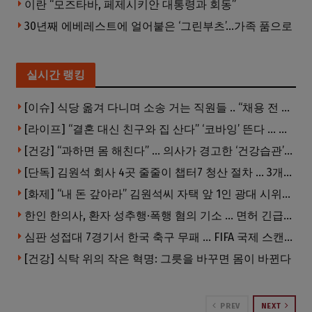
이란 “모즈타바, 페제시키안 대통령과 회동”
30년째 에베레스트에 얼어붙은 ‘그린부츠’…가족 품으로
실시간 랭킹
[이슈] 식당 옮겨 다니며 소송 거는 직원들 .. “채용 전 반드시 확인해야”
[라이프] “결혼 대신 친구와 집 산다” ‘코바잉’ 뜬다 … 내 집 마련 공식 바뀌었다
[건강] “과하면 몸 해친다” … 의사가 경고한 ‘건강습관’ 5가지
[단독] 김원석 회사 4곳 줄줄이 챕터7 청산 절차 … 3개 법인 같은 날 동시 파산 신청
[화제] “내 돈 갚아라” 김원석씨 자택 앞 1인 광대 시위 … 한인 투자사, “108만 달러 못받아”
한인 한의사, 환자 성추행·폭행 혐의 기소 … 면허 긴급정지
심판 성접대 7경기서 한국 축구 무패 … FIFA 국제 스캔들 번지나
[건강] 식탁 위의 작은 혁명: 그릇을 바꾸면 몸이 바뀐다
PREV
NEXT