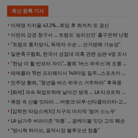
최신 등록 기사
이재명 지지율 43.3%…취임 후 최저치 또 경신
이란의 강경 청구서 … 트럼프 ‘승리선언’ 출구전략 난항
“트럼프 통치방식, 독재자 수순 … 선거방해 가능성”
일본축구협회, 한국서 성접대 의혹 관련 심판 4명 조사
“한남 더 휠·반포터 자이”…황희 ‘버스 하우스’에 조롱 쏟아져
테메큘라 15번 프리웨이서 140마일 질주…스포츠카 압수
민주당 황희, “청년들 버스 하우스 거주하라” 후폭풍
[화제] 과속 픽업트럭에 날아간 생계 … LA 타코트럭 일가족 3명 부상
폭염 속 산불 잇따라 … 버뱅크·피루·산타클라리타·고먼 잇단 산불
[김학천 타임스케치] 지구의 마지막 ‘썸머 스노우’
LA·남가주 버라이즌 ‘먹통’ … 광케이블 잇단 고의 훼손
“방시혁 하이브, 음악시장 블루오션 창출”