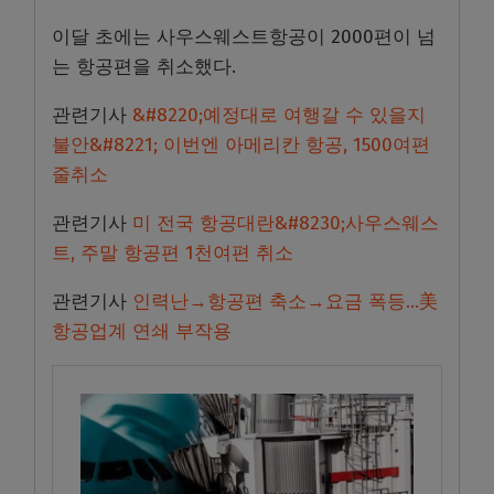
이달 초에는 사우스웨스트항공이 2000편이 넘
는 항공편을 취소했다.
관련기사
&#8220;예정대로 여행갈 수 있을지
불안&#8221; 이번엔 아메리칸 항공, 1500여편
줄취소
관련기사
미 전국 항공대란&#8230;사우스웨스
트, 주말 항공편 1천여편 취소
관련기사
인력난→항공편 축소→요금 폭등…美
항공업계 연쇄 부작용