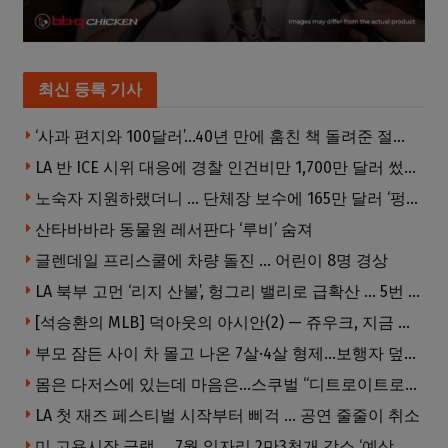
최신 등록 기사
‘사과 편지와 100달러’…40년 만에 훔친 책 돌려준 절도범
LA 반 ICE 시위 대응에 경찰 인건비만 1,700만 달러 썼다.
노숙자 지원하랬더니 … 단체장 보수에 165만 달러 ‘펑펑’
산타바바라 동물원 레서판다 ‘루비’ 숨져
글렌데일 프리스쿨에 차량 돌진 … 어린이 8명 경상
LA 북부 고먼 ‘리지 산불’, 헝그리 밸리로 급확산 … 5번 Fwy 양방향 전면 폐쇄
[석승환의 MLB] 덕아웃의 아시안(2) — 쥬우크, 지금 괜찮아요?
부모 잠든 사이 차 몰고 나온 7살·4살 형제…보행자 덮쳐 중태
몸은 다저스에 있는데 마음은…스쿠벌 “디트로이트로 돌아가고파”
LA 첫 재즈 페스티벌 시작부터 삐걱 … 공연 줄줄이 취소
미 고용시장 급랭 … 7월 일자리 2만3천개 감소 ‘예상 밖 쇼크’