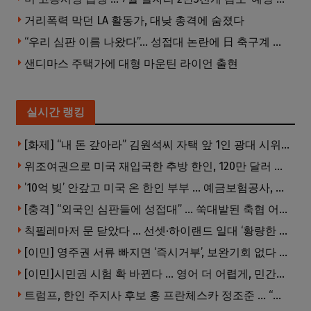
거리폭력 막던 LA 활동가, 대낮 총격에 숨졌다
“우리 심판 이름 나왔다”… 성접대 논란에 日 축구계 발칵
샌디마스 주택가에 대형 마운틴 라이언 출현
실시간 랭킹
[화제] “내 돈 갚아라” 김원석씨 자택 앞 1인 광대 시위 … 한인 투자사, “108만 달러 못받아”
위조여권으로 미국 재입국한 추방 한인, 120만 달러 은행 사기 행각
’10억 빚’ 안갚고 미국 온 한인 부부 … 예금보험공사, 미국서 소송
[충격] “외국인 심판들에 성접대” … 쑥대밭된 축협 어디까지 추락하나
칙필레마저 문 닫았다 … 선셋·하이랜드 일대 ‘황량한 거리’로
[이민] 영주권 서류 빠지면 ‘즉시거부’, 보완기회 없다 … 이민심사 8월부터 확 바뀐다
[이민]시민권 시험 확 바뀐다 … 영어 더 어렵게, 민간시험 도입 추진
트럼프, 한인 주지사 후보 홍 프란체스카 정조준 … “미치광이다”