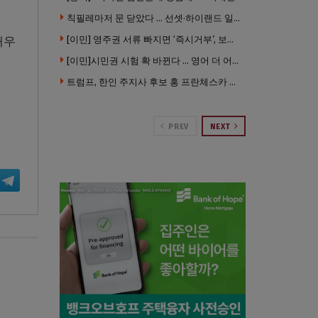
칙필레마저 문 닫았다 … 선셋·하이랜드 일대 ‘황량한 거리’로
매우
[이민] 영주권 서류 빠지면 ‘즉시거부’, 보완기회 없다 … 이민심사 8월부터 확 바뀐다
[이민]시민권 시험 확 바뀐다 … 영어 더 어렵게, 민간시험 도입 추진
트럼프, 한인 주지사 후보 홍 프란체스카 정조준 … “미치광이다”
PREV
NEXT