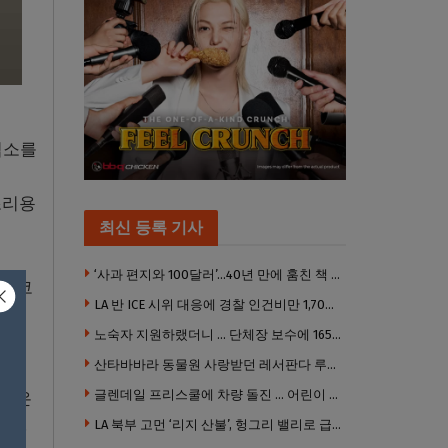
업소를
조리용
최신 등록 기사
‘사과 편지와 100달러’…40년 만에 훔친 책 돌려준 절도범
 타코
LA 반 ICE 시위 대응에 경찰 인건비만 1,700만 달러 썼다.
노숙자 지원하랬더니 … 단체장 보수에 165만 달러 ‘펑펑’
산타바바라 동물원 사랑받던 레서판다 루비 사망… 갓 태어난 새끼 2마리 잃은 지 수주 만
글렌데일 프리스쿨에 차량 돌진 … 어린이 8명 경상
 것은
다.
LA 북부 고먼 ‘리지 산불’, 헝그리 밸리로 급확산 … 5번 Fwy 양방향 전면 폐쇄