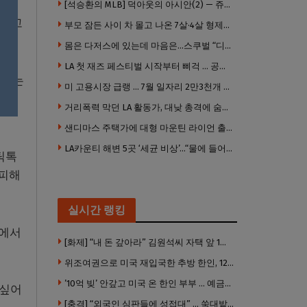
[석승환의 MLB] 덕아웃의 아시안(2) — 쥬우크, 지금 괜찮아요?
했다고
부모 잠든 사이 차 몰고 나온 7살·4살 형제…보행자 덮쳐 중태
몸은 다저스에 있는데 마음은…스쿠벌 “디트로이트로 돌아가고파”
LA 첫 재즈 페스티벌 시작부터 삐걱 … 공연 줄줄이 취소
업하는
미 고용시장 급랭 … 7월 일자리 2만3천개 감소 ‘예상 밖 쇼크’
 했
거리폭력 막던 LA 활동가, 대낮 총격에 숨졌다
샌디마스 주택가에 대형 마운틴 라이언 출현
LA카운티 해변 5곳 ‘세균 비상’…“물에 들어가지 마세요”
틱톡
 피해
실시간 랭킹
뷰에서
[화제] “내 돈 갚아라” 김원석씨 자택 앞 1인 광대 시위 … 한인 투자사, “108만 달러 못받아”
위조여권으로 미국 재입국한 추방 한인, 120만 달러 은행 사기 행각
’10억 빚’ 안갚고 미국 온 한인 부부 … 예금보험공사, 미국서 소송
 싶어
[충격] “외국인 심판들에 성접대” … 쑥대밭된 축협 어디까지 추락하나