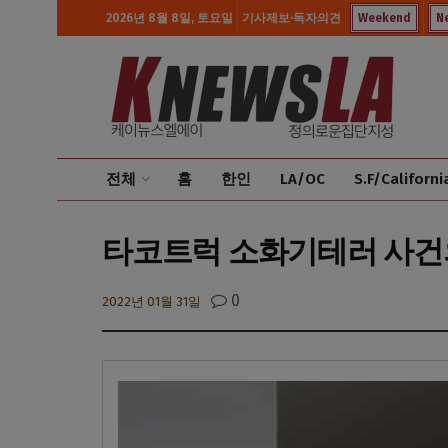
2026년 8월 8일, 토요일
기사제보·독자의견
Weekend
N
전체
홈
한인
LA/OC
S.F/Californi
타코트럭 소화기테러 사건의
0
2022년 01월 31일