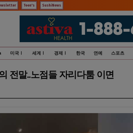
ewsletter
Teen's
SushiNews
a
미국Ⅰ
세계Ⅰ
경제Ⅰ
한국
연예
스포츠
 전말..노점들 자리다툼 이면