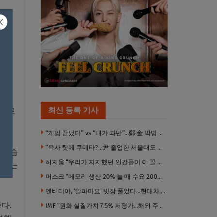
스에는
산화
방에
최신 등록 기사
품으로
“게임 끝났다” vs “내가 과반”…鄭·金 박빙 전대 서로 우위 주장
“육사 탓에 쿠데타?…尹 졸업한 서울대도 없애야 하나”
이 즙
허지웅 “우리가 지지했던 인간들이 이 꼴 만들었다”
 하는
머스크 “메모리 생산 20% 늘 때 수요 200% 증가” … 반도체 매출 1조달러 눈 앞
엔비디아, ‘알파마요’ 빗장 풀었다…현대차, 자율주행 속도내나
다.
IMF “원화 실질가치 7.5% 저평가…해외 주식투자 영향”