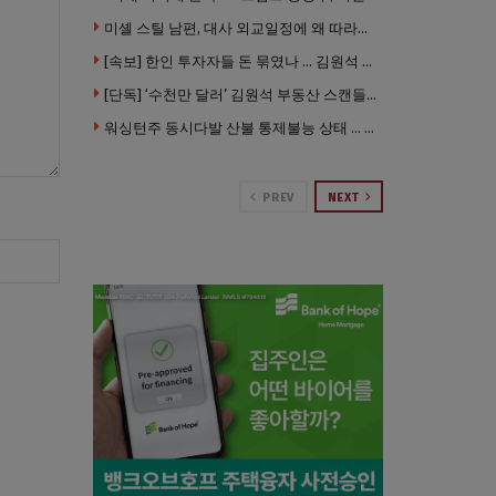
미셸 스틸 남편, 대사 외교일정에 왜 따라갔나 … “매우 이례적”
[속보] 한인 투자자들 돈 묶였나 … 김원석 회사들 챕터7 강제파산·자진파산 잇따라 신청
[단독] ‘수천만 달러’ 김원석 부동산 스캔들 새 국면 … 한인 투자자들 소송 잇따라 ‘디폴트’ 절차
워싱턴주 동시다발 산불 통제불능 상태 … 이재민 수십만명
PREV
NEXT