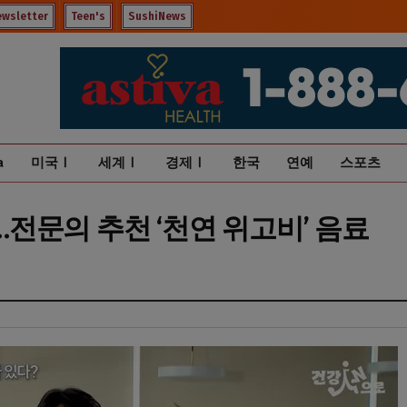
ewsletter
Teen's
SushiNews
a
미국Ⅰ
세계Ⅰ
경제Ⅰ
한국
연예
스포츠
”…전문의 추천 ‘천연 위고비’ 음료