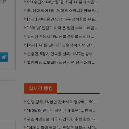
병행
SSI 수급자 40만 명 ‘월 최대 331달러 삭감’ 위기…10만 명은 수급자격 상실
美, 엔화 방어하며 원화도 소환…韓 환율 안정 ‘우군’ 되나
[사건] 30대 한인 남성 아동 성착취물 유포 혐의로 체포
’10억 빚’ 안갚고 미국 온 한인 부부 … 예금보험공사, 미국서 소송
워싱턴주 동시다발 산불 통제불능 상태 … 이재민 수십만명
[화제] “내 돈 갚아라” 김원석씨 자택 앞 1인 광대 시위 … 한인 투자사, “108만 달러 못받아”
손흥민, 5경기 연속골 실패…LAFC는 승부차기 끝 과달라하라 격파
할라피뇨 살모넬라 집단 감염 전국 27개 주 급속 확산
실시간 랭킹
연방 당국, LA 한인 간호사 지명수배 … 500만 달러 메디캐어 사기, 선고 직전 한국 도주
“170달러 냈는데 공연 내내 불편” … 한국 코미디언 LA공연, 음향 불량에 외모 비하 개그 논란
위조여권으로 미국 재입국한 추방 한인, 120만 달러 은행 사기 행각
“이제 시작에 불과” … 트럼프 행정부, 시민권 박탈 본격화