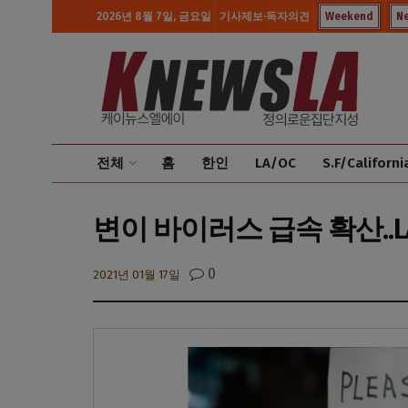
2026년 8월 7일, 금요일
기사제보·독자의견
Weekend
N
전체
홈
한인
LA/OC
S.F/Californi
변이 바이러스 급속 확산..
0
2021년 01월 17일