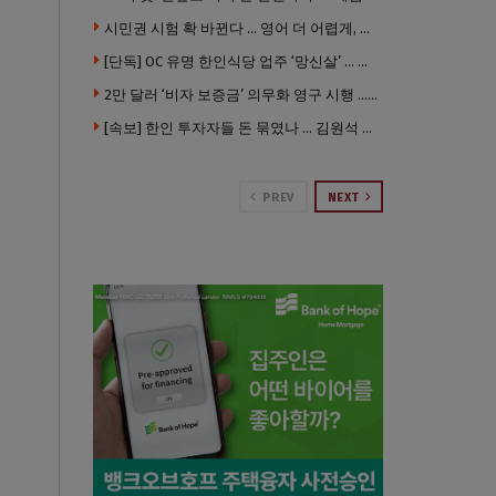
시민권 시험 확 바뀐다 … 영어 더 어렵게, 민간시험 도입 추진
[단독] OC 유명 한인식당 업주 ‘망신살’ … 육류대금 안 갚자 식당서 공개추심
2만 달러 ‘비자 보증금’ 의무화 영구 시행 … 입국 문턱 더 높아진다.
[속보] 한인 투자자들 돈 묶였나 … 김원석 회사들 챕터7 강제파산·자진파산 잇따라 신청
PREV
NEXT