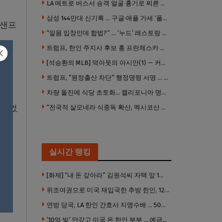
LA 메트로 버스서 승객 얼굴 흉기로 찌른 증오범죄 피고인, 종신형에 징역 7년 추가 선고
삼성 144만대 신기록 … 구글·애플 가세 ‘폴더블 대전’ 열린다
 샌프
“알몸 입장인데 합법?” … ‘누드’ 레스토랑 허가 화제
트럼프, 한인 주지사 후보 홍 프란체스카 정조준 “미치광이”
[석승환의 MLB] 덕아웃의 아시안(1) — 커트 스즈키가 우리에게 묻는 것
R을
트럼프, “원정출산 차단” 행정명령 서명 … 외국 공무원 자녀도 시민권 안준다
차량 돌진에 식당 초토화… 캘리포니아 명물 버거집 “다시 일어설 수 있도록 도와주세요”
견되었
“전국적 살모네라 식중독 확산, 멕시코산 할라피뇨”– CDC
실시간 랭킹
[화제] “내 돈 갚아라” 김원석씨 자택 앞 1인 광대 시위 … 한인 투자사, “108만 달러 못받아”
위조여권으로 미국 재입국한 추방 한인, 120만 달러 은행 사기 행각
연방 당국, LA 한인 간호사 지명수배 … 500만 달러 메디캐어 사기, 선고 직전 한국 도주
’10억 빚’ 안갚고 미국 온 한인 부부 … 예금보험공사, 미국서 소송