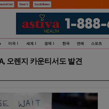
ewsletter
Teen's
SushiNews
a
미국Ⅰ
세계Ⅰ
경제Ⅰ
한국
연예
스포츠
LA, 오렌지 카운티서도 발견