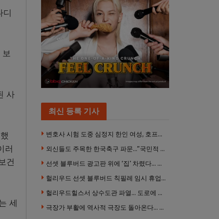
나디
 보
된 사
최신 등록 기사
고했
변호사 시험 도중 심정지 한인 여성, 호프스트라대 상대 소송
이러
외신들도 주목한 한국축구 파문…”국민적 공분에 수사 재개”
 보건
선셋 블루버드 광고판 위에 ‘집’ 차렸다… 넷플릭스 영화 홍보 이색 퍼포먼스
헐리우드 선셋 블루버드 칙필레 임시 휴업… 공사장 담장은 낙서로 뒤덮여
헐리우드힐스서 상수도관 파열… 도로에 물 쏟아져 주민 약 100명 피해
는 세
극장가 부활에 역사적 극장도 돌아온다… 웨스트우드 ‘브루인 극장’ 10월 재개장 추진