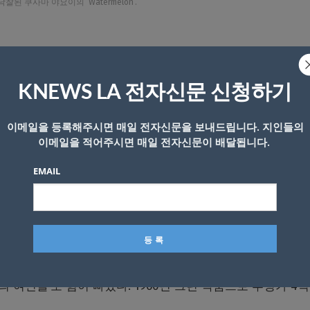
낙찰된 쿠사마 야요이의 ‘Watermelon’.
의 화려한 수박(Watermelon)이 13억 원에 새 주인을 찾았
KNEWS LA 전자신문 신청하기
은 시작가 9억에 올랐다. 5000만 원씩 올라간 수박은 서면과
이메일을 등록해주시면 매일 전자신문을 보내드립니다. 지인들의
전화 응찰자가 망치 세례를 받고 최종 낙찰자가 됐다. 케이옥션
이메일을 적어주시면 매일 전자신문이 배달됩니다.
억 원을 호가한다.
EMAIL
열풍이 휩쓴 가운데 올해는 쿠사마 작품도 조정기에 들어갔다는
찰됐다. 그동안 판화 가격이 폭등해 현재는 거품이 빠지고 있
 치고 나가지 못하는 현상은 미술시장 위축을 보여준다. 케
 여인들’도 힘이 빠졌다. 1960년 그린 작품으로 추정가 4억