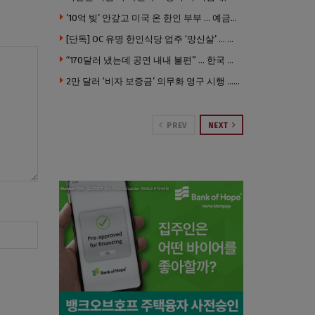
’10억 빚’ 안갚고 미국 온 한인 부부 … 예금보험공사, 미국서 소송
[단독] OC 유명 한인식당 업주 ‘망신살’ … 육류대금 안 갚자 식당서 공개추심
“170달러 냈는데 공연 내내 불편” … 한국 코미디언 LA공연, 음향 불량에 외모 비하 개그 논란
2만 달러 ‘비자 보증금’ 의무화 영구 시행 … 입국 문턱 더 높아진다.
PREV
NEXT