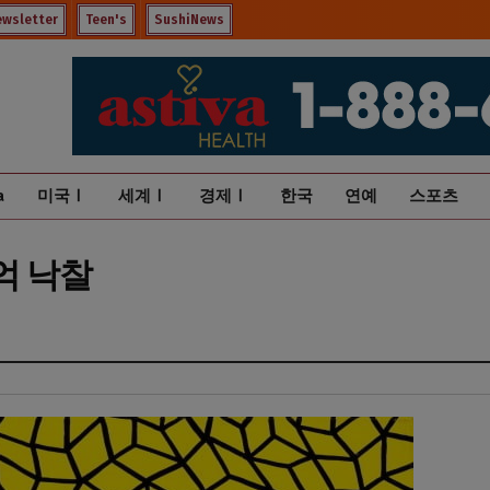
ewsletter
Teen's
SushiNews
a
미국Ⅰ
세계Ⅰ
경제Ⅰ
한국
연예
스포츠
3억 낙찰