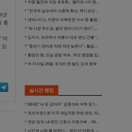
차량 돌진에 식당 초토화… 캘리포니아 명물 버거집 “다시 일어설 수 있도록 도와주세요”
“전국적 살모네라 식중독 확산, 멕시코산 할라피뇨”– CDC
펴낸
샌버나디노 카운티 보복운전 수사 중 불법 총기 20정·탄약 2만 발 압수
찰 총
“AI 시장 주도권, 결국 엔비디아가 쥔다”…모건스탠리 장담
김지수, 프라하서 여행사 대표 변신 근황 “가볼 만하니…”
”며
 있
“중년기 관리로 치매 13년 늦춘다”…혈압·당뇨·금연 시기가 골든타임
황정민·팬, 진실 공방 계속…주요 쟁점별 입장 정리
러 미사일 28발, 우크라 한 발도 요격 못해
실시간 랭킹
[화제] “내 돈 갚아라” 김원석씨 자택 앞 1인 광대 시위 … 한인 투자사, “108만 달러 못받아”
위조여권으로 미국 재입국한 추방 한인, 120만 달러 은행 사기 행각
연방 당국, LA 한인 간호사 지명수배 … 500만 달러 메디캐어 사기, 선고 직전 한국 도주
시민권 시험 확 바뀐다 … 영어 더 어렵게, 민간시험 도입 추진