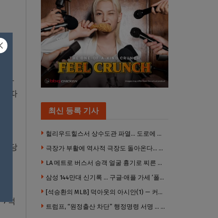
다.
 전화
에 따
최신 등록 기사
 분
헐리우드힐스서 상수도관 파열… 도로에 물 쏟아져 주민 약 100명 피해
어 당
극장가 부활에 역사적 극장도 돌아온다… 웨스트우드 ‘브루인 극장’ 10월 재개장 추진
LA 메트로 버스서 승객 얼굴 흉기로 찌른 증오범죄 피고인, 종신형에 징역 7년 추가 선고
삼성 144만대 신기록 … 구글·애플 가세 ‘폴더블 대전’ 열린다
이옥
[석승환의 MLB] 덕아웃의 아시안(1) — 커트 스즈키가 우리에게 묻는 것
~7억
트럼프, “원정출산 차단” 행정명령 서명 … 외국 공무원 자녀도 시민권 안준다