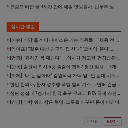
트럼프 비판 글 3시간 만에 해임 연방검사, 법무부 상대 소송
실시간 랭킹
[이슈] 식당 옮겨 다니며 소송 거는 직원들 .. “채용 전 반드시 확인해야”
[라이프] “결혼 대신 친구와 집 산다” ‘코바잉’ 뜬다 … 내 집 마련 공식 바뀌었다
[건강] “과하면 몸 해친다” … 의사가 경고한 ‘건강습관’ 5가지
[단독] 김원석 회사 4곳 줄줄이 챕터7 청산 절차 … 3개 법인 같은 날 동시 파산 신청
[화제] “내 돈 갚아라” 김원석씨 자택 앞 1인 광대 시위 … 한인 투자사, “108만 달러 못받아”
한인 한의사, 환자 성추행·폭행 혐의 기소 … 면허 긴급정지
심판 성접대 7경기서 한국 축구 무패 … FIFA 국제 스캔들 번지나
[건강] 식탁 위의 작은 혁명: 그릇을 바꾸면 몸이 바뀐다
PREV
NEXT