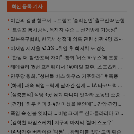
최신 등록 기사
이란의 강경 청구서 … 트럼프 ‘승리선언’ 출구전략 난항
“트럼프 통치방식, 독재자 수순 … 선거방해 가능성”
일본축구협회, 한국서 성접대 의혹 관련 심판 4명 조사
이재명 지지율 43.3%…취임 후 최저치 또 경신
“한남 더 휠·반포터 자이”…황희 ‘버스 하우스’에 조롱 쏟아져
테메큘라 15번 프리웨이서 140마일 질주…스포츠카 압수
민주당 황희, “청년들 버스 하우스 거주하라” 후폭풍
[화제] 과속 픽업트럭에 날아간 생계 … LA 타코트럭 일가족 3명 부상
[심층분석] 식당 3곳 옮겨 다니며 잇따라 노동법 소송 … 피소된 곳 모두 LA·OC 한인 식당들
[건강] “하루 커피 3~4잔 마셨을 뿐인데”… 간암·간경변 위험 뚝
폭염 속 산불 잇따라 … 버뱅크·피루·산타클라리타·고먼 잇단 산불
[김학천 타임스케치] 지구의 마지막 ‘썸머 스노우’
LA·남가주 버라이즌 ‘먹통’ … 광케이블 잇단 고의 훼손