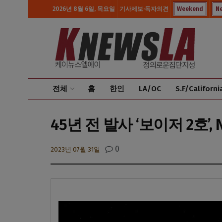
2026년 8월 6일, 목요일
기사제보·독자의견
Weekend
N
전체
홈
한인
LA/OC
S.F/Californi
45년 전 발사 ‘보이저 2호’
0
2023년 07월 31일