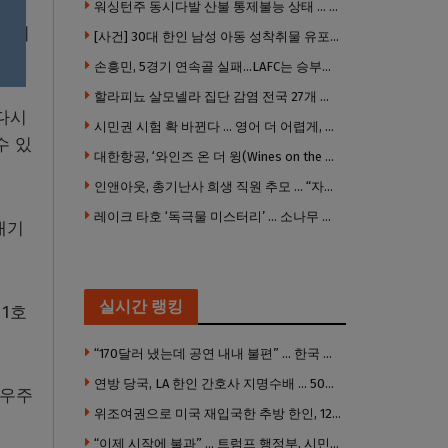
워싱턴주 동시다발 산불 통제불능 상태 … 이재민 수십만명
시간이
[사건] 30대 한인 남성 아동 성착취물 유포 혐의로 체포
손흥민, 5경기 연속골 실패…LAFC는 승부차기 끝 과달라하라 격파
할라피뇨 살모넬라 집단 감염 전국 27개 주 급속 확산
다시
시민권 시험 확 바뀐다 … 영어 더 어렵게, 민간시험 도입 추진
수 있
대한항공, ‘와인즈 온 더 윙(Wines on the Wing) 2026’ 5개 부문 수상
인앤아웃, 총기난사 희생 직원 추모 … “자신의 매장 운영이 꿈이었다”
레이크 타호 ‘독극물 미스터리’ … 소나무 연쇄테러, 범인 오리무중
대기
실시간 랭킹
저1호
“170달러 냈는데 공연 내내 불편” … 한국 코미디언 LA공연, 음향 불량에 외모 비하 개그 논란
연방 당국, LA 한인 간호사 지명수배 … 500만 달러 메디캐어 사기, 선고 직전 한국 도주
 우주
위조여권으로 미국 재입국한 추방 한인, 120만 달러 은행 사기 행각
“이제 시작에 불과” … 트럼프 행정부, 시민권 박탈 본격화