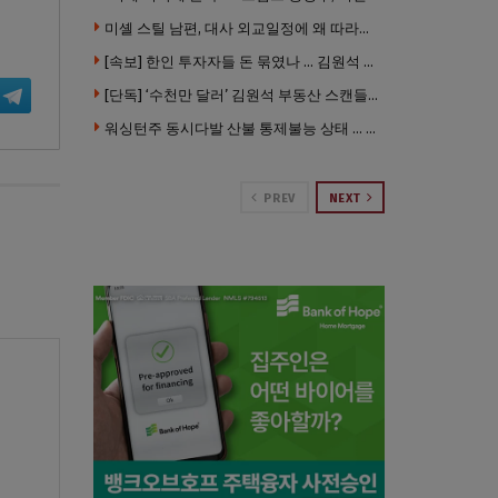
미셸 스틸 남편, 대사 외교일정에 왜 따라갔나 … “매우 이례적”
[속보] 한인 투자자들 돈 묶였나 … 김원석 회사들 챕터7 강제파산·자진파산 잇따라 신청
[단독] ‘수천만 달러’ 김원석 부동산 스캔들 새 국면 … 한인 투자자들 소송 잇따라 ‘디폴트’ 절차
워싱턴주 동시다발 산불 통제불능 상태 … 이재민 수십만명
PREV
NEXT