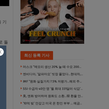
 기
로 돌
판명
최신 등록 기사
머스크 “메모리 생산 20% 늘 때 수요 200% 증가” … 반도체 매출 1조달러 눈 앞
엔비디아, ‘알파마요’ 빗장 풀었다…현대차, 자율주행 속도내나
IMF “원화 실질가치 7.5% 저평가…해외 주식투자 영향”
SSI 수급자 40만 명 ‘월 최대 331달러 삭감’ 위기…10만 명은 수급자격 상실
美, 엔화 방어하며 원화도 소환…韓 환율 안정 ‘우군’ 되나
호음
’10억 빚’ 안갚고 미국 온 한인 부부 … 예금보험공사, 미국서 소송