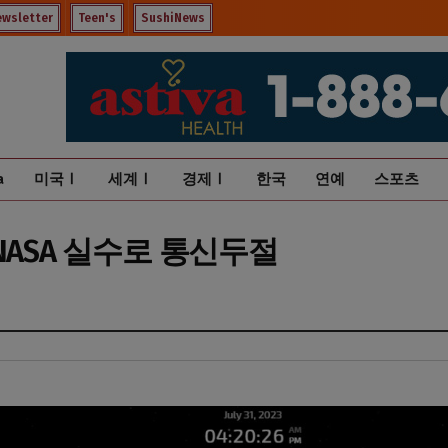
ewsletter
Teen's
SushiNews
a
미국Ⅰ
세계Ⅰ
경제Ⅰ
한국
연예
스포츠
, NASA 실수로 통신두절