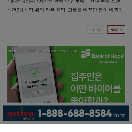
심판 성접대 7경기서 한국 축구 무패 … FIFA 국제 스캔들 번지나
[건강] 식탁 위의 작은 혁명: 그릇을 바꾸면 몸이 바뀐다
PREV
NEXT