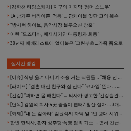
[김학천 타임스케치] 지구의 마지막 ‘썸머 스노우’
LA·남가주 버라이즌 ‘먹통’ … 광케이블 잇단 고의 훼손
“방시혁 하이브, 음악시장 블루오션 창출”
이란 “모즈타바, 페제시키안 대통령과 회동”
30년째 에베레스트에 얼어붙은 ‘그린부츠’…가족 품으로
실시간 랭킹
[이슈] 식당 옮겨 다니며 소송 거는 직원들 .. “채용 전 반드시 확인해야”
[라이프] “결혼 대신 친구와 집 산다” ‘코바잉’ 뜬다 … 내 집 마련 공식 바뀌었다
[건강] “과하면 몸 해친다” … 의사가 경고한 ‘건강습관’ 5가지
[단독] 김원석 회사 4곳 줄줄이 챕터7 청산 절차 … 3개 법인 같은 날 동시 파산 신청
[화제] “내 돈 갚아라” 김원석씨 자택 앞 1인 광대 시위 … 한인 투자사, “108만 달러 못받아”
한인 한의사, 환자 성추행·폭행 혐의 기소 … 면허 긴급정지