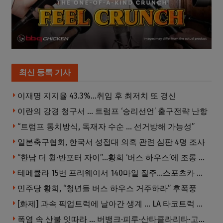
최신 등록 기사
이재명 지지율 43.3%…취임 후 최저치 또 경신
이란의 강경 청구서 … 트럼프 ‘승리선언’ 출구전략 난항
“트럼프 통치방식, 독재자 수순 … 선거방해 가능성”
일본축구협회, 한국서 성접대 의혹 관련 심판 4명 조사
“한남 더 휠·반포터 자이”…황희 ‘버스 하우스’에 조롱 쏟아져
테메큘라 15번 프리웨이서 140마일 질주…스포츠카 압수
민주당 황희, “청년들 버스 하우스 거주하라” 후폭풍
[화제] 과속 픽업트럭에 날아간 생계 … LA 타코트럭 일가족 3명 부상
폭염 속 산불 잇따라 … 버뱅크·피루·산타클라리타·고먼 잇단 산불