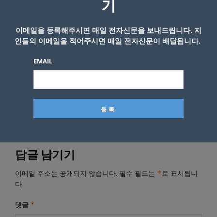
기
관련기사
공포의 주말&#8230;시카고 전역서
이메일을 등록해주시면 매일 전자신문을 보내드립니다. 지
총격 8명 사망, 38명 총격 부상(영상)
인들의 이메일을 적어주시면 매일 전자신문이 배달됩니다.
EMAIL
- Copyright © KNEWSLA.COM, 무단 전재 및 재배포 금지
답글 남기기
*
이메일 주소는 공개되지 않습니다.
필수 필드는
로 표시됩니
다
*
댓글