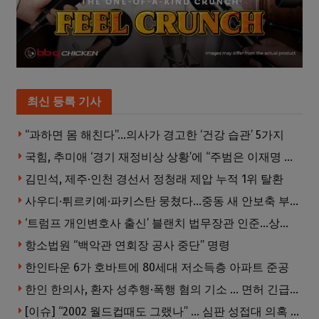
최신 등록 기사
“과하면 몸 해친다”…의사가 경고한 ‘건강 습관’ 5가지
국힘, 추미애 ‘경기 재정비상 상황’에 “주범은 이재명 전 지사”
김민석, 제주·인천 경선서 정청래 제압 누적 1위 탈환
사우디·튀르키예·파키스탄 뭉쳤다…중동 새 안보축 부상하나
‘트럼프 개인변호사 출신’ 블랜치 법무장관 인준…상원 50대49 가결
항소법원 “백악관 연회장 공사 중단” 명령
한인타운 6가 호바트에 80세대 저소득층 아파트 준공
한인 한의사, 환자 성추행·폭행 혐의 기소 … 면허 긴급정지
[이슈] “2002 월드컵때도 그랬나” … 심판 성접대 의혹 해외로 일파만파, 4강 신화까지 불똥