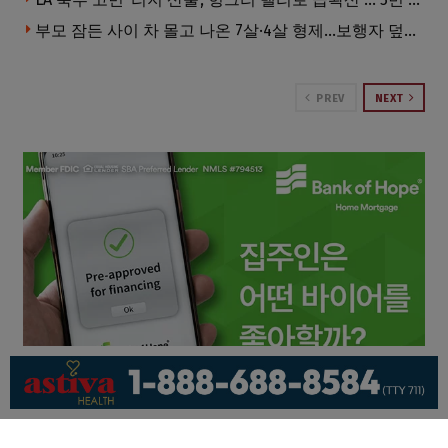
부모 잠든 사이 차 몰고 나온 7살·4살 형제…보행자 덮쳐 중태
PREV
NEXT