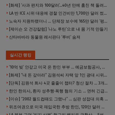
[화제] ‘사과 편지와 100달러’…40년 만에 훔친 책 돌려준 절도범
LA 반 ICE 시위 대응에 경찰 인건비만 1,700만 달러 썼다.
노숙자 지원하랬더니 … 단체장 보수에 165만 달러 ‘펑펑’
[제이슨 오 건강칼럼] ‘나노 루틴’으로 내 몸 기적 만들기
산타바바라 동물원 레서판다 ‘루비’ 숨져
실시간 랭킹
’10억 빚’ 안갚고 미국 온 한인 부부 … 예금보험공사, 미국서 소송
[화제] “내 돈 갚아라” 김원석씨 자택 앞 1인 광대 시위 … 한인 투자사, “108만 달러 못받아”
[단독] 김원석 회사 4곳 줄줄이 챕터7 청산 절차 … 3개 법인 같은 날 동시 파산 신청
한인 한의사, 환자 성추행·폭행 혐의 기소 … 면허 긴급정지
[이슈] “2002 월드컵때도 그랬나” … 심판 성접대 의혹 해외로 일파만파, 4강 신화까지 불똥
위조여권으로 미국 재입국한 추방 한인, 120만 달러 은행 사기 행각
LA 북부 고먼 ‘리지 산불’, 헝그리 밸리로 급확산 … 5번 Fwy 양방향 전면 폐쇄