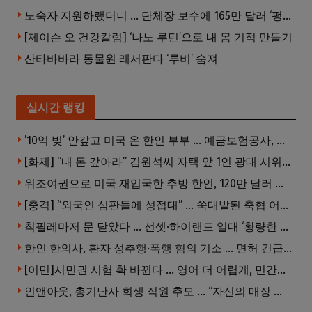
노숙자 지원하랬더니 … 단체장 보수에 165만 달러 ‘펑펑’
[제이슨 오 건강칼럼] ‘나노 루틴’으로 내 몸 기적 만들기
산타바바라 동물원 레서판다 ‘루비’ 숨져
실시간 랭킹
’10억 빚’ 안갚고 미국 온 한인 부부 … 예금보험공사, 미국서 소송
[화제] “내 돈 갚아라” 김원석씨 자택 앞 1인 광대 시위 … 한인 투자사, “108만 달러 못받아”
위조여권으로 미국 재입국한 추방 한인, 120만 달러 은행 사기 행각
[충격] “외국인 심판들에 성접대” … 쑥대밭된 축협 어디까지 추락하나
칙필레마저 문 닫았다 … 선셋·하이랜드 일대 ‘황량한 거리’로
한인 한의사, 환자 성추행·폭행 혐의 기소 … 면허 긴급정지
[이민]시민권 시험 확 바뀐다 … 영어 더 어렵게, 민간시험 도입 추진
인앤아웃, 총기난사 희생 직원 추모 … “자신의 매장 운영이 꿈이었다”