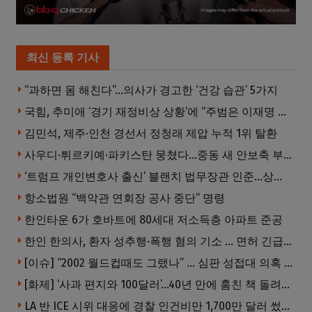
최신 등록 기사
“과하면 몸 해친다”…의사가 경고한 ‘건강 습관’ 5가지
국힘, 추미애 ‘경기 재정비상 상황’에 “주범은 이재명 전 지사”
김민석, 제주·인천 경선서 정청래 제압 누적 1위 탈환
사우디·튀르키예·파키스탄 뭉쳤다…중동 새 안보축 부상하나
‘트럼프 개인변호사 출신’ 블랜치 법무장관 인준…상원 50대49 가결
항소법원 “백악관 연회장 공사 중단” 명령
한인타운 6가 호바트에 80세대 저소득층 아파트 준공
한인 한의사, 환자 성추행·폭행 혐의 기소 … 면허 긴급정지
[이슈] “2002 월드컵때도 그랬나” … 심판 성접대 의혹 해외로 일파만파, 4강 신화까지 불똥
[화제] ‘사과 편지와 100달러’…40년 만에 훔친 책 돌려준 절도범
LA 반 ICE 시위 대응에 경찰 인건비만 1,700만 달러 썼다.