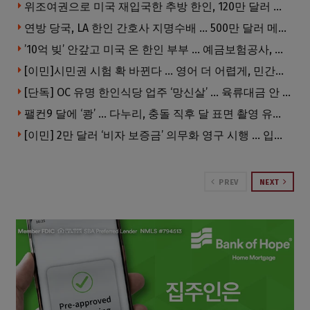
위조여권으로 미국 재입국한 추방 한인, 120만 달러 은행 사기 행각
연방 당국, LA 한인 간호사 지명수배 … 500만 달러 메디캐어 사기, 선고 직전 한국 도주
’10억 빚’ 안갚고 미국 온 한인 부부 … 예금보험공사, 미국서 소송
[이민]시민권 시험 확 바뀐다 … 영어 더 어렵게, 민간시험 도입 추진
[단독] OC 유명 한인식당 업주 ‘망신살’ … 육류대금 안 갚자 식당서 공개추심
팰컨9 달에 ‘쾅’ … 다누리, 충돌 직후 달 표면 촬영 유일 탐사선
[이민] 2만 달러 ‘비자 보증금’ 의무화 영구 시행 … 입국 문턱 더 높아진다.
PREV
NEXT