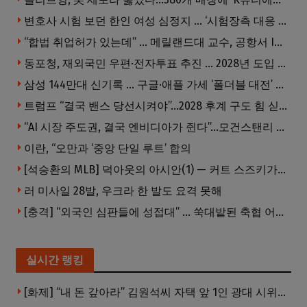
변호사 시험 보던 한인 여성 심정지 … ‘시험장측 대응 부적절’ 소송
“합법 취업허가 있는데” … 메릴랜드대 교수, 공항서 ICE에 체포, 구금 중
동포청, 재외국민 우편·전자투표 추진 … 2028년 도입 목표
삼성 144만대 신기록 … 구글·애플 가세 ‘폴더블 대전’ 열린다
트럼프 “결국 밴스 당선시켜야”…2028 후계 구도 힘 싣나
“AI 시장 주도권, 결국 엔비디아가 쥔다”…모건스탠리 장담
이란, “오만과 ‘중앙 단일 루트’ 합의
[석승환의 MLB] 덕아웃의 아시안(1) — 커트 스즈키가 우리에게 묻는 것
러 미사일 28발, 우크라 한 발도 요격 못해
[충격] “외국인 심판들에 성접대” … 쑥대밭된 축협 어디까지 추락하나
실시간 랭킹
[화제] “내 돈 갚아라” 김원석씨 자택 앞 1인 광대 시위 … 한인 투자사, “108만 달러 못받아”