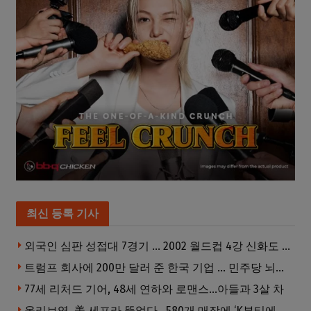
최신 등록 기사
외국인 심판 성접대 7경기 … 2002 월드컵 4강 신화도 흔들
트럼프 회사에 200만 달러 준 한국 기업 … 민주당 뇌물의혹 조사
77세 리처드 기어, 48세 연하와 로맨스…아들과 3살 차
올리브영, 美 세포라 뚫었다…580개 매장에 ‘K뷰티에딧’ 론칭