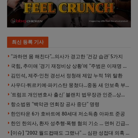
최신 등록 기사
“과하면 몸 해친다”…의사가 경고한 ‘건강 습관’ 5가지
국힘, 추미애 ‘경기 재정비상 상황’에 “주범은 이재명 전 지사”
김민석, 제주·인천 경선서 정청래 제압 누적 1위 탈환
사우디·튀르키예·파키스탄 뭉쳤다…중동 새 안보축 부상하나
‘트럼프 개인변호사 출신’ 블랜치 법무장관 인준…상원 50대49 가결
항소법원 “백악관 연회장 공사 중단” 명령
한인타운 6가 호바트에 80세대 저소득층 아파트 준공
한인 한의사, 환자 성추행·폭행 혐의 기소 … 면허 긴급정지
[이슈] “2002 월드컵때도 그랬나” … 심판 성접대 의혹 해외로 일파만파, 4강 신화까지 불똥