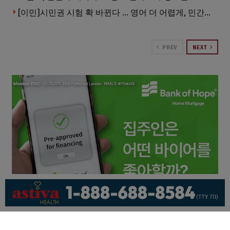
[이민]시민권 시험 확 바뀐다 … 영어 더 어렵게, 민간시험 도입 추진
PREV
NEXT