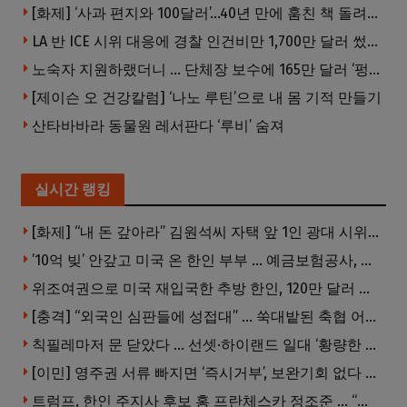
[화제] ‘사과 편지와 100달러’…40년 만에 훔친 책 돌려준 절도범
LA 반 ICE 시위 대응에 경찰 인건비만 1,700만 달러 썼다.
노숙자 지원하랬더니 … 단체장 보수에 165만 달러 ‘펑펑’
[제이슨 오 건강칼럼] ‘나노 루틴’으로 내 몸 기적 만들기
산타바바라 동물원 레서판다 ‘루비’ 숨져
실시간 랭킹
[화제] “내 돈 갚아라” 김원석씨 자택 앞 1인 광대 시위 … 한인 투자사, “108만 달러 못받아”
’10억 빚’ 안갚고 미국 온 한인 부부 … 예금보험공사, 미국서 소송
위조여권으로 미국 재입국한 추방 한인, 120만 달러 은행 사기 행각
[충격] “외국인 심판들에 성접대” … 쑥대밭된 축협 어디까지 추락하나
칙필레마저 문 닫았다 … 선셋·하이랜드 일대 ‘황량한 거리’로
[이민] 영주권 서류 빠지면 ‘즉시거부’, 보완기회 없다 … 이민심사 8월부터 확 바뀐다
트럼프, 한인 주지사 후보 홍 프란체스카 정조준 … “미치광이다”