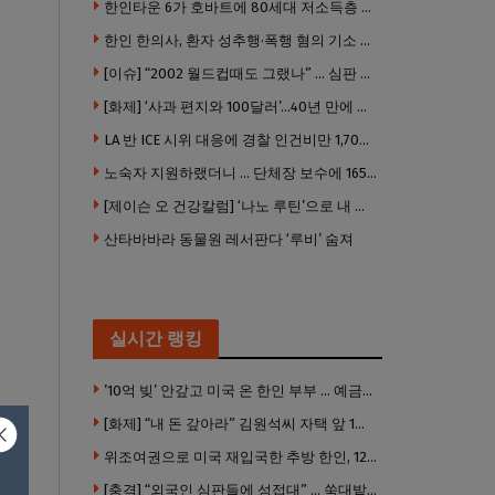
한인타운 6가 호바트에 80세대 저소득층 아파트 준공
한인 한의사, 환자 성추행·폭행 혐의 기소 … 면허 긴급정지
[이슈] “2002 월드컵때도 그랬나” … 심판 성접대 의혹 해외로 일파만파, 4강 신화까지 불똥
[화제] ‘사과 편지와 100달러’…40년 만에 훔친 책 돌려준 절도범
LA 반 ICE 시위 대응에 경찰 인건비만 1,700만 달러 썼다.
노숙자 지원하랬더니 … 단체장 보수에 165만 달러 ‘펑펑’
[제이슨 오 건강칼럼] ‘나노 루틴’으로 내 몸 기적 만들기
산타바바라 동물원 레서판다 ‘루비’ 숨져
실시간 랭킹
’10억 빚’ 안갚고 미국 온 한인 부부 … 예금보험공사, 미국서 소송
[화제] “내 돈 갚아라” 김원석씨 자택 앞 1인 광대 시위 … 한인 투자사, “108만 달러 못받아”
위조여권으로 미국 재입국한 추방 한인, 120만 달러 은행 사기 행각
[충격] “외국인 심판들에 성접대” … 쑥대밭된 축협 어디까지 추락하나