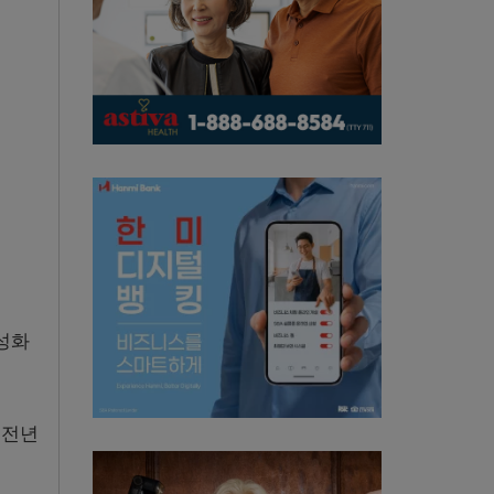
성화
 전년