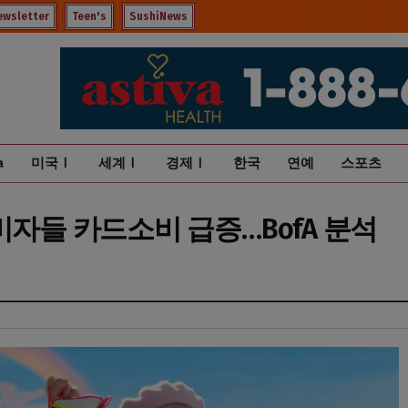
ewsletter
Teen's
SushiNews
a
미국Ⅰ
세계Ⅰ
경제Ⅰ
한국
연예
스포츠
비자들 카드소비 급증…BofA 분석