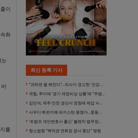
지출이
가속화
머는
최신 등록 기사
“과하면 몸 해친다”…의사가 경고한 ‘건강 습관’ 5가지
 바
국힘, 추미애 ‘경기 재정비상 상황’에 “주범은 이재명 전 지사”
김민석, 제주·인천 경선서 정청래 제압 누적 1위 탈환
사우디·튀르키예·파키스탄 뭉쳤다…중동 새 안보축 부상하나
‘트럼프 개인변호사 출신’ 블랜치 법무장관 인준…상원 50대49 가결
는지를
항소법원 “백악관 연회장 공사 중단” 명령