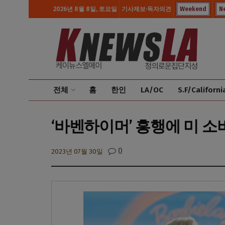
2026년 8월 8일, 토요일
기사제보·독자의견
Weekend
N
전체
홈
한인
LA/OC
S.F/Californi
‘바벤하이머’ 흥행에 미 소
0
2023년 07월 30일