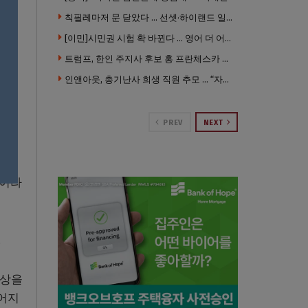
칙필레마저 문 닫았다 … 선셋·하이랜드 일대 ‘황량한 거리’로
[이민]시민권 시험 확 바뀐다 … 영어 더 어렵게, 민간시험 도입 추진
트럼프, 한인 주지사 후보 홍 프란체스카 정조준 … “미치광이다”
인앤아웃, 총기난사 희생 직원 추모 … “자신의 매장 운영이 꿈이었다”
 이
 있
PREV
NEXT
”이라
.
일상을
벌어지