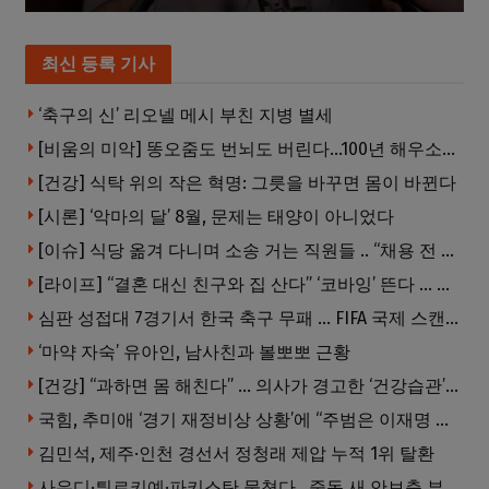
최신 등록 기사
‘축구의 신’ 리오넬 메시 부친 지병 별세
[비움의 미악] 똥오줌도 번뇌도 버린다…100년 해우소의 철학
[건강] 식탁 위의 작은 혁명: 그릇을 바꾸면 몸이 바뀐다
[시론] ‘악마의 달’ 8월, 문제는 태양이 아니었다
[이슈] 식당 옮겨 다니며 소송 거는 직원들 .. “채용 전 반드시 확인해야”
[라이프] “결혼 대신 친구와 집 산다” ‘코바잉’ 뜬다 … 내 집 마련 공식 바뀌었다
심판 성접대 7경기서 한국 축구 무패 … FIFA 국제 스캔들 번지나
‘마약 자숙’ 유아인, 남사친과 볼뽀뽀 근황
[건강] “과하면 몸 해친다” … 의사가 경고한 ‘건강습관’ 5가지
국힘, 추미애 ‘경기 재정비상 상황’에 “주범은 이재명 전 지사”
김민석, 제주·인천 경선서 정청래 제압 누적 1위 탈환
사우디·튀르키예·파키스탄 뭉쳤다…중동 새 안보축 부상하나