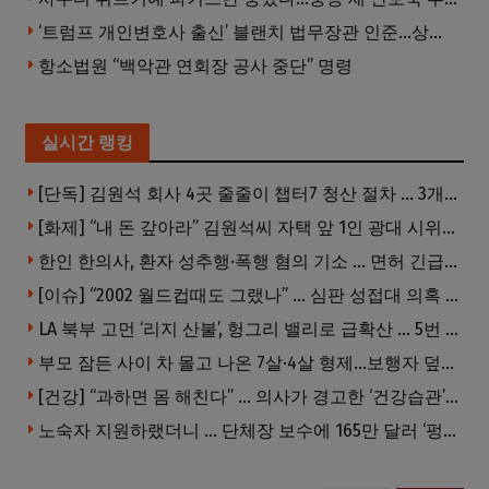
‘트럼프 개인변호사 출신’ 블랜치 법무장관 인준…상원 50대49 가결
항소법원 “백악관 연회장 공사 중단” 명령
실시간 랭킹
[단독] 김원석 회사 4곳 줄줄이 챕터7 청산 절차 … 3개 법인 같은 날 동시 파산 신청
[화제] “내 돈 갚아라” 김원석씨 자택 앞 1인 광대 시위 … 한인 투자사, “108만 달러 못받아”
한인 한의사, 환자 성추행·폭행 혐의 기소 … 면허 긴급정지
[이슈] “2002 월드컵때도 그랬나” … 심판 성접대 의혹 해외로 일파만파, 4강 신화까지 불똥
LA 북부 고먼 ‘리지 산불’, 헝그리 밸리로 급확산 … 5번 Fwy 양방향 전면 폐쇄
부모 잠든 사이 차 몰고 나온 7살·4살 형제…보행자 덮쳐 중태
[건강] “과하면 몸 해친다” … 의사가 경고한 ‘건강습관’ 5가지
노숙자 지원하랬더니 … 단체장 보수에 165만 달러 ‘펑펑’