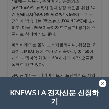
4월에는 뉴욕시, 주한미국상공회의소
(AMCHAM)와 뉴욕시 경제성장 촉진을 위한 3자
간 양해각서(MOU)를 체결했다. 5월에는 미국
전역에 방송되는 ‘폭스뉴스(FOX NEWS)’에 소개
되고, 미국 LPGA(미국여자프로골프) 경기에 스
폰서로 참여하기도 했다.
파리바게뜨는 올해 노스캐롤라이나, 워싱턴, 하
와이, 테네시 등에 추가로 진출하고, 총 160여
개의 가맹계약 체결과 60여 개의 매장 오픈을
목표로 하고 있다.
SPC 관계자는 “파리바게뜨가 프랜차이즈 사업
의 본고장이자 글로벌 브랜드들의 각축장인 미
국 시장에서 높게 평가받고 있어 기쁘다”며 “보
KNEWS LA 전자신문 신청하
다 적극적으로 사업을 펼쳐 2030년까지 북미
기
1000개 매장 달성에 박차를 가하겠다”고 말했
다.