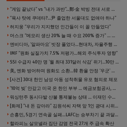
“게임 끝났다” vs “내가 과반”…鄭·金 박빙 전대 서로 우위 주장
“육사 탓에 쿠데타?…尹 졸업한 서울대도 없애야 하나”
허지웅 “우리가 지지했던 인간들이 이 꼴 만들었다”
머스크 “메모리 생산 20% 늘 때 수요 200% 증가” … 반도체 매출 1조달러 눈 앞
엔비디아, ‘알파마요’ 빗장 풀었다…현대차, 자율주행 속도내나
IMF “원화 실질가치 7.5% 저평가…해외 주식투자 영향”
SSI 수급자 40만 명 ‘월 최대 331달러 삭감’ 위기…10만 명은 수급자격 상실
美, 엔화 방어하며 원화도 소환…韓 환율 안정 ‘우군’ 되나
[사건] 30대 한인 남성 아동 성착취물 유포 혐의로 체포
’10억 빚’ 안갚고 미국 온 한인 부부 … 예금보험공사, 미국서 소송
워싱턴주 동시다발 산불 통제불능 상태 … 이재민 수십만명
[화제] “내 돈 갚아라” 김원석씨 자택 앞 1인 광대 시위 … 한인 투자사, “108만 달러 못받아”
손흥민, 5경기 연속골 실패…LAFC는 승부차기 끝 과달라하라 격파
할라피뇨 살모넬라 집단 감염 전국 27개 주 급속 확산