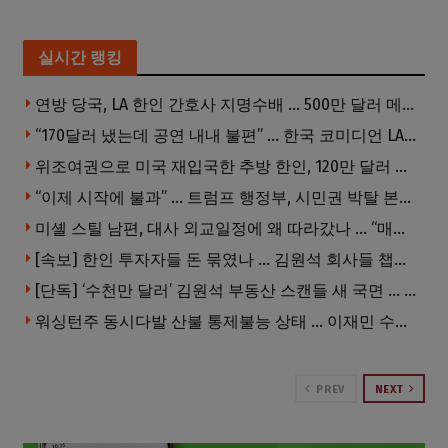
실시간 랭킹
연방 당국, LA 한인 간호사 지명수배 … 500만 달러 메디캐어 사기, 선고 직전 한국 도주
“170달러 냈는데 공연 내내 불편” … 한국 코미디언 LA공연, 음향 불량에 외모 비하 개그 논란
위조여권으로 미국 재입국한 추방 한인, 120만 달러 은행 사기 행각
“이제 시작에 불과” … 트럼프 행정부, 시민권 박탈 본격화
미셸 스틸 남편, 대사 외교일정에 왜 따라갔나 … “매우 이례적”
[속보] 한인 투자자들 돈 묶였나 … 김원석 회사들 챕터7 강제파산·자진파산 잇따라 신청
[단독] ‘수천만 달러’ 김원석 부동산 스캔들 새 국면 … 한인 투자자들 소송 잇따라 ‘디폴트’ 절차
워싱턴주 동시다발 산불 통제불능 상태 … 이재민 수십만명
PREV
NEXT