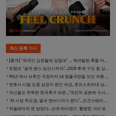
최신 등록 기사
[충격] “외국인 심판들에 성접대” … 쑥대밭된 축협 어디까지 추락하나
트럼프 “결국 밴스 당선시켜야”…2028 후계 구도 힘 싣나
90년 역사 브루인 극장까지 LA 명물극장들 잇단 귀환 … 할리웃 경기 살아났다
변호사 시험 도중 심정지 한인 여성, 호프스트라대 상대 소송
외신들도 주목한 한국축구 파문…”국민적 공분에 수사 재개”
“AI 시장 주도권, 결국 엔비디아가 쥔다”…모건스탠리 장담
칙필레마저 문 닫았다…선셋·하이랜드 ‘황량한 거리’로