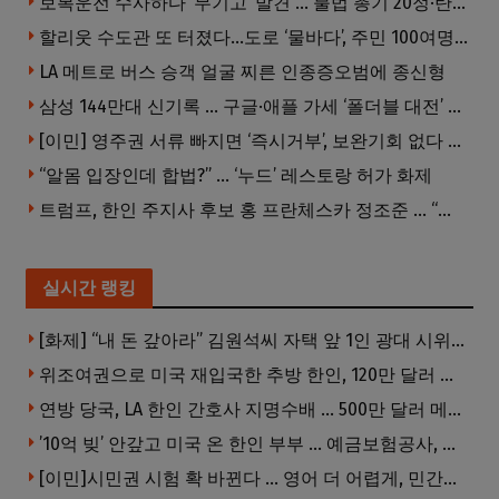
보복운전 수사하다 ‘무기고’ 발견 … 불법 총기 20정·탄약 2만 발 압수
할리웃 수도관 또 터졌다…도로 ‘물바다’, 주민 100여명 영향
LA 메트로 버스 승객 얼굴 찌른 인종증오범에 종신형
삼성 144만대 신기록 … 구글·애플 가세 ‘폴더블 대전’ 열린다
[이민] 영주권 서류 빠지면 ‘즉시거부’, 보완기회 없다 … 이민심사 8월부터 확 바뀐다
“알몸 입장인데 합법?” … ‘누드’ 레스토랑 허가 화제
트럼프, 한인 주지사 후보 홍 프란체스카 정조준 … “미치광이다”
실시간 랭킹
[화제] “내 돈 갚아라” 김원석씨 자택 앞 1인 광대 시위 … 한인 투자사, “108만 달러 못받아”
위조여권으로 미국 재입국한 추방 한인, 120만 달러 은행 사기 행각
연방 당국, LA 한인 간호사 지명수배 … 500만 달러 메디캐어 사기, 선고 직전 한국 도주
’10억 빚’ 안갚고 미국 온 한인 부부 … 예금보험공사, 미국서 소송
[이민]시민권 시험 확 바뀐다 … 영어 더 어렵게, 민간시험 도입 추진