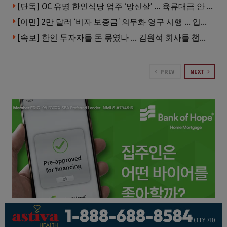
[단독] OC 유명 한인식당 업주 ‘망신살’ … 육류대금 안 갚자 식당서 공개추심
[이민] 2만 달러 ‘비자 보증금’ 의무화 영구 시행 … 입국 문턱 더 높아진다.
[속보] 한인 투자자들 돈 묶였나 … 김원석 회사들 챕터7 강제파산·자진파산 잇따라 신청
PREV
NEXT