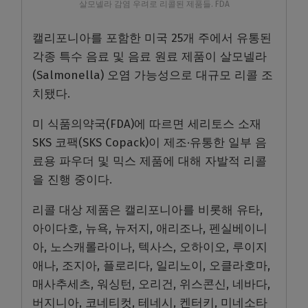
살모넬라 감염 우려로 리콜된 제품들. FDA
캘리포니아를 포함한 미국 25개 주에서 유통된
각종 특수 음료 및 음료 원료 제품이 살모넬라
(Salmonella) 오염 가능성으로 대규모 리콜 조
치됐다.
미 식품의약국(FDA)에 따르면 세리토스 소재
SKS 코팩(SKS Copack)이 제조·유통한 일부 음
료용 파우더 및 믹스 제품에 대해 자발적 리콜
을 진행 중이다.
리콜 대상 제품은 캘리포니아를 비롯해 유타,
아이다호, 뉴욕, 뉴저지, 애리조나, 펜실베이니
아, 노스캐롤라이나, 텍사스, 오하이오, 루이지
애나, 조지아, 플로리다, 일리노이, 오클라호마,
매사추세츠, 워싱턴, 오리건, 위스콘신, 네바다,
버지니아, 코네티컷, 테네시, 켄터키, 미네소타