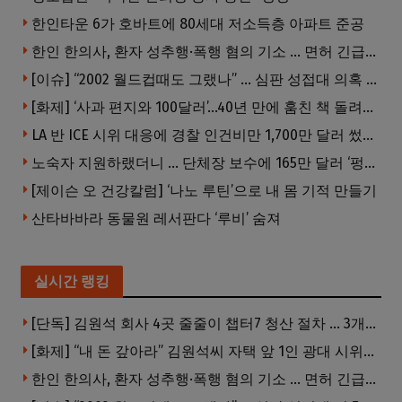
한인타운 6가 호바트에 80세대 저소득층 아파트 준공
한인 한의사, 환자 성추행·폭행 혐의 기소 … 면허 긴급정지
[이슈] “2002 월드컵때도 그랬나” … 심판 성접대 의혹 해외로 일파만파, 4강 신화까지 불똥
[화제] ‘사과 편지와 100달러’…40년 만에 훔친 책 돌려준 절도범
LA 반 ICE 시위 대응에 경찰 인건비만 1,700만 달러 썼다.
노숙자 지원하랬더니 … 단체장 보수에 165만 달러 ‘펑펑’
[제이슨 오 건강칼럼] ‘나노 루틴’으로 내 몸 기적 만들기
산타바바라 동물원 레서판다 ‘루비’ 숨져
실시간 랭킹
[단독] 김원석 회사 4곳 줄줄이 챕터7 청산 절차 … 3개 법인 같은 날 동시 파산 신청
[화제] “내 돈 갚아라” 김원석씨 자택 앞 1인 광대 시위 … 한인 투자사, “108만 달러 못받아”
한인 한의사, 환자 성추행·폭행 혐의 기소 … 면허 긴급정지