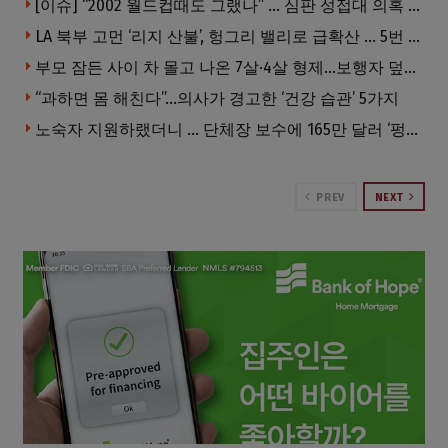
[이슈] “2002 월드컵때도 그랬나” … 심판 성접대 의혹 해외로 일파만파, 4강 신화까지 불똥
LA 북부 고먼 ‘리지 산불’, 헝그리 밸리로 급확산 … 5번 Fwy 양방향 전면 폐쇄
부모 잠든 사이 차 몰고 나온 7살·4살 형제…보행자 덮쳐 중태
“과하면 몸 해친다”…의사가 경고한 ‘건강 습관’ 5가지
노숙자 지원하랬더니 … 단체장 보수에 165만 달러 ‘펑펑’
PREV
NEXT