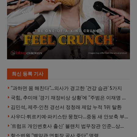
최신 등록 기사
“과하면 몸 해친다”…의사가 경고한 ‘건강 습관’ 5가지
국힘, 추미애 ‘경기 재정비상 상황’에 “주범은 이재명 전 지사”
김민석, 제주·인천 경선서 정청래 제압 누적 1위 탈환
사우디·튀르키예·파키스탄 뭉쳤다…중동 새 안보축 부상하나
‘트럼프 개인변호사 출신’ 블랜치 법무장관 인준…상원 50대49 가결
항소법원 “백악관 연회장 공사 중단” 명령