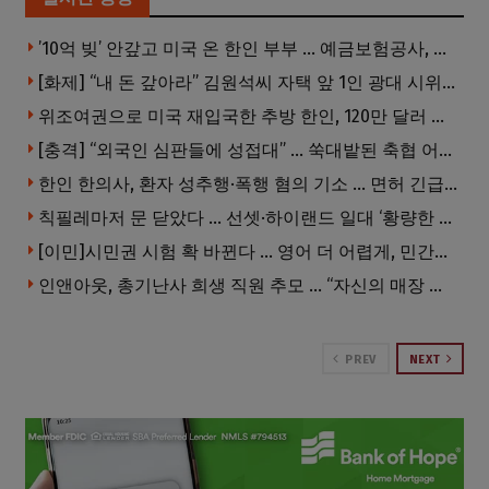
’10억 빚’ 안갚고 미국 온 한인 부부 … 예금보험공사, 미국서 소송
[화제] “내 돈 갚아라” 김원석씨 자택 앞 1인 광대 시위 … 한인 투자사, “108만 달러 못받아”
위조여권으로 미국 재입국한 추방 한인, 120만 달러 은행 사기 행각
[충격] “외국인 심판들에 성접대” … 쑥대밭된 축협 어디까지 추락하나
한인 한의사, 환자 성추행·폭행 혐의 기소 … 면허 긴급정지
칙필레마저 문 닫았다 … 선셋·하이랜드 일대 ‘황량한 거리’로
[이민]시민권 시험 확 바뀐다 … 영어 더 어렵게, 민간시험 도입 추진
인앤아웃, 총기난사 희생 직원 추모 … “자신의 매장 운영이 꿈이었다”
PREV
NEXT