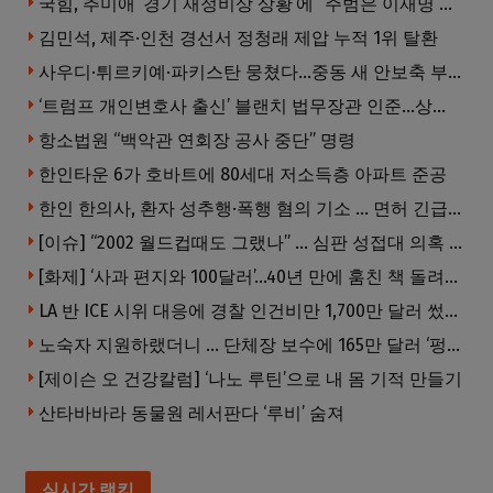
국힘, 추미애 ‘경기 재정비상 상황’에 “주범은 이재명 전 지사”
김민석, 제주·인천 경선서 정청래 제압 누적 1위 탈환
사우디·튀르키예·파키스탄 뭉쳤다…중동 새 안보축 부상하나
‘트럼프 개인변호사 출신’ 블랜치 법무장관 인준…상원 50대49 가결
항소법원 “백악관 연회장 공사 중단” 명령
한인타운 6가 호바트에 80세대 저소득층 아파트 준공
한인 한의사, 환자 성추행·폭행 혐의 기소 … 면허 긴급정지
[이슈] “2002 월드컵때도 그랬나” … 심판 성접대 의혹 해외로 일파만파, 4강 신화까지 불똥
[화제] ‘사과 편지와 100달러’…40년 만에 훔친 책 돌려준 절도범
LA 반 ICE 시위 대응에 경찰 인건비만 1,700만 달러 썼다.
노숙자 지원하랬더니 … 단체장 보수에 165만 달러 ‘펑펑’
[제이슨 오 건강칼럼] ‘나노 루틴’으로 내 몸 기적 만들기
산타바바라 동물원 레서판다 ‘루비’ 숨져
실시간 랭킹