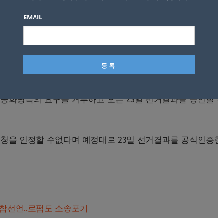
”이라고 기각 사유를 밝혔다.
EMAIL
 700만 유권자의 선거권을 박탈해달라는 요구와 같다. 이같
소법원에서도 그리 전망을 밝지 않다.
공화당측의 요구를 거부하고 오는 23일 선거결과를 승인할
요청을 인정할 수없다며 예정대로 23일 선거결과를 공식인증
불참선언..로펌도 소송포기