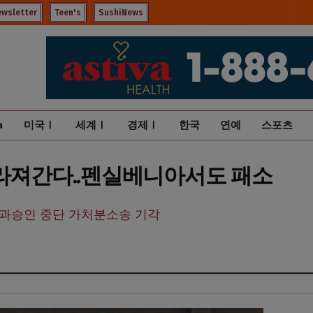
ewsletter
Teen's
SushiNews
a
미국Ⅰ
세계Ⅰ
경제Ⅰ
한국
연예
스포츠
사라져간다..펜실베니아서도 패소
과승인 중단 가처분소송 기각