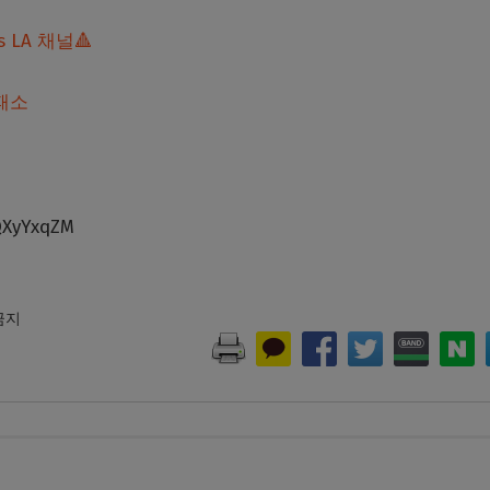
 LA 채널🔺
패소
QXyYxqZM
 금지