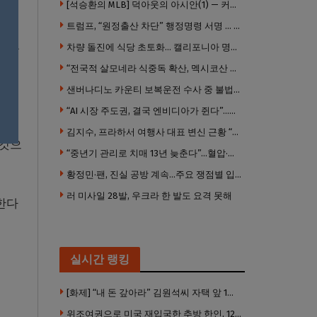
[석승환의 MLB] 덕아웃의 아시안(1) — 커트 스즈키가 우리에게 묻는 것
트럼프, “원정출산 차단” 행정명령 서명 … 외국 공무원 자녀도 시민권 안준다
은 요
차량 돌진에 식당 초토화… 캘리포니아 명물 버거집 “다시 일어설 수 있도록 도와주세요”
“전국적 살모네라 식중독 확산, 멕시코산 할라피뇨”– CDC
샌버나디노 카운티 보복운전 수사 중 불법 총기 20정·탄약 2만 발 압수
“AI 시장 주도권, 결국 엔비디아가 쥔다”…모건스탠리 장담
김지수, 프라하서 여행사 대표 변신 근황 “가볼 만하니…”
 것으
“중년기 관리로 치매 13년 늦춘다”…혈압·당뇨·금연 시기가 골든타임
황정민·팬, 진실 공방 계속…주요 쟁점별 입장 정리
러 미사일 28발, 우크라 한 발도 요격 못해
한다
실시간 랭킹
[화제] “내 돈 갚아라” 김원석씨 자택 앞 1인 광대 시위 … 한인 투자사, “108만 달러 못받아”
위조여권으로 미국 재입국한 추방 한인, 120만 달러 은행 사기 행각