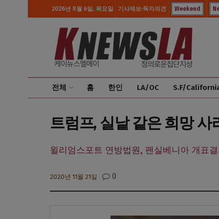
2026년 8월 6일, 목요일
기사제보·독자의견
Weekend
N
전체
홈
한인
LA/OC
S.F/Californi
트럼프, 실낱 같은 희망 
윌리엄스포트 연방법원, 펜실베니아 개표결
0
2020년 11월 21일