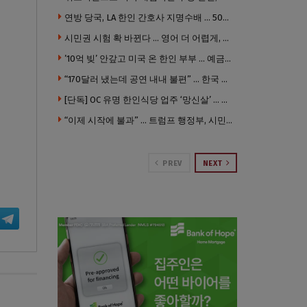
연방 당국, LA 한인 간호사 지명수배 … 500만 달러 메디캐어 사기, 선고 직전 한국 도주
시민권 시험 확 바뀐다 … 영어 더 어렵게, 민간시험 도입 추진
’10억 빚’ 안갚고 미국 온 한인 부부 … 예금보험공사, 미국서 소송
“170달러 냈는데 공연 내내 불편” … 한국 코미디언 LA공연, 음향 불량에 외모 비하 개그 논란
[단독] OC 유명 한인식당 업주 ‘망신살’ … 육류대금 안 갚자 식당서 공개추심
“이제 시작에 불과” … 트럼프 행정부, 시민권 박탈 본격화
PREV
NEXT