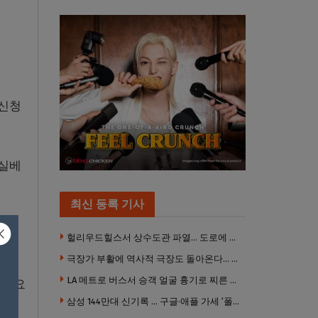
 신청
펜실베
최신 등록 기사
라고
헐리우드힐스서 상수도관 파열… 도로에 물 쏟아져 주민 약 100명 피해
극장가 부활에 역사적 극장도 돌아온다… 웨스트우드 ‘브루인 극장’ 10월 재개장 추진
LA 메트로 버스서 승객 얼굴 흉기로 찌른 증오범죄 피고인, 종신형에 징역 7년 추가 선고
, 요
삼성 144만대 신기록 … 구글·애플 가세 ‘폴더블 대전’ 열린다
측의