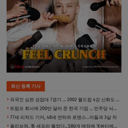
최신 등록 기사
외국인 심판 성접대 7경기 … 2002 월드컵 4강 신화도 흔들
트럼프 회사에 200만 달러 준 한국 기업 … 민주당 뇌물의혹 조사
77세 리처드 기어, 48세 연하와 로맨스…아들과 3살 차
올리브영, 美 세포라 뚫었다…580개 매장에 ‘K뷰티에딧’ 론칭