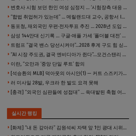
변호사 시험 보던 한인 여성 심정지 … ‘시험장측 대응 부적절’ 소송
“합법 취업허가 있는데” … 메릴랜드대 교수, 공항서 ICE에 체포, 구금 중
동포청, 재외국민 우편·전자투표 추진 … 2028년 도입 목표
삼성 144만대 신기록 … 구글·애플 가세 ‘폴더블 대전’ 열린다
트럼프 “결국 밴스 당선시켜야”…2028 후계 구도 힘 싣나
“AI 시장 주도권, 결국 엔비디아가 쥔다”…모건스탠리 장담
이란, “오만과 ‘중앙 단일 루트’ 합의
[석승환의 MLB] 덕아웃의 아시안(1) — 커트 스즈키가 우리에게 묻는 것
러 미사일 28발, 우크라 한 발도 요격 못해
[충격] “외국인 심판들에 성접대” … 쑥대밭된 축협 어디까지 추락하나
실시간 랭킹
[화제] “내 돈 갚아라” 김원석씨 자택 앞 1인 광대 시위 … 한인 투자사, “108만 달러 못받아”