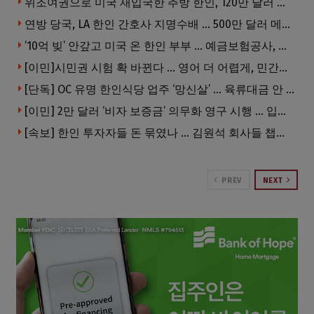
위조여권으로 미국 재입국한 추방 한인, 120만 달러 은행 사기 행각
연방 당국, LA 한인 간호사 지명수배 … 500만 달러 메디캐어 사기, 선고 직전 한국 도주
’10억 빚’ 안갚고 미국 온 한인 부부 … 예금보험공사, 미국서 소송
[이민]시민권 시험 확 바뀐다 … 영어 더 어렵게, 민간시험 도입 추진
[단독] OC 유명 한인식당 업주 ‘망신살’ … 육류대금 안 갚자 식당서 공개추심
[이민] 2만 달러 ‘비자 보증금’ 의무화 영구 시행 … 입국 문턱 더 높아진다.
[속보] 한인 투자자들 돈 묶였나 … 김원석 회사들 챕터7 강제파산·자진파산 잇따라 신청
PREV
NEXT