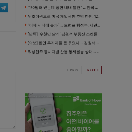
“170달러 냈는데 공연 내내 불편” … 한국 코미디언 LA공연, 음향 불량에 외모 비하 개그 논란
위조여권으로 미국 재입국한 추방 한인, 120만 달러 은행 사기 행각
“이제 시작에 불과” … 트럼프 행정부, 시민권 박탈 본격화
[단독] ‘수천만 달러’ 김원석 부동산 스캔들 새 국면 … 한인 투자자들 소송 잇따라 ‘디폴트’ 절차
[속보] 한인 투자자들 돈 묶였나 … 김원석 회사들 챕터7 강제파산·자진파산 잇따라 신청
워싱턴주 동시다발 산불 통제불능 상태 … 이재민 수십만명
PREV
NEXT