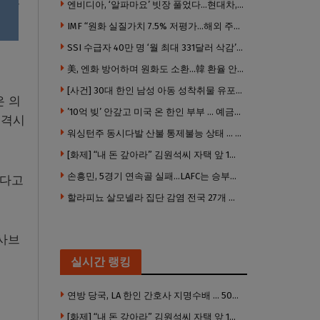
스미르
엔비디아, ‘알파마요’ 빗장 풀었다…현대차, 자율주행 속도내나
IMF “원화 실질가치 7.5% 저평가…해외 주식투자 영향”
SSI 수급자 40만 명 ‘월 최대 331달러 삭감’ 위기…10만 명은 수급자격 상실
美, 엔화 방어하며 원화도 소환…韓 환율 안정 ‘우군’ 되나
[사건] 30대 한인 남성 아동 성착취물 유포 혐의로 체포
은 의
’10억 빚’ 안갚고 미국 온 한인 부부 … 예금보험공사, 미국서 소송
실격시
워싱턴주 동시다발 산불 통제불능 상태 … 이재민 수십만명
[화제] “내 돈 갚아라” 김원석씨 자택 앞 1인 광대 시위 … 한인 투자사, “108만 달러 못받아”
손흥민, 5경기 연속골 실패…LAFC는 승부차기 끝 과달라하라 격파
하다고
할라피뇨 살모넬라 집단 감염 전국 27개 주 급속 확산
 사브
실시간 랭킹
연방 당국, LA 한인 간호사 지명수배 … 500만 달러 메디캐어 사기, 선고 직전 한국 도주
[화제] “내 돈 갚아라” 김원석씨 자택 앞 1인 광대 시위 … 한인 투자사, “108만 달러 못받아”