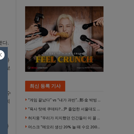
했다.
이나와
고 보
최신 등록 기사
 선수
“게임 끝났다” vs “내가 과반”…鄭·金 박빙 전대 서로 우위 주장
츠대회
“육사 탓에 쿠데타?…尹 졸업한 서울대도 없애야 하나”
허지웅 “우리가 지지했던 인간들이 이 꼴 만들었다”
다가가
머스크 “메모리 생산 20% 늘 때 수요 200% 증가” … 반도체 매출 1조달러 눈 앞