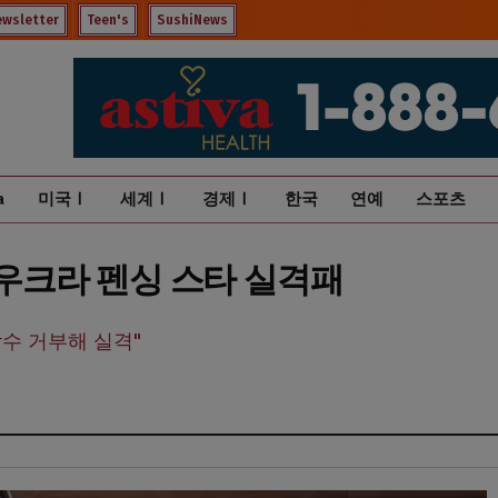
ewsletter
Teen's
SushiNews
a
미국Ⅰ
세계Ⅰ
경제Ⅰ
한국
연예
스포츠
 우크라 펜싱 스타 실격패
악수 거부해 실격"