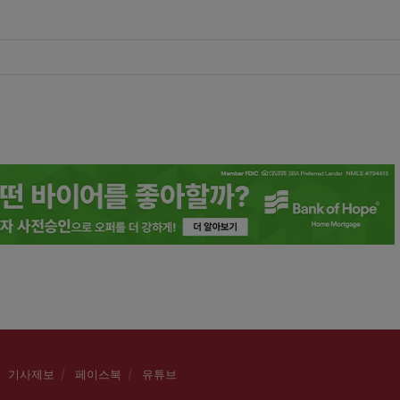
기사제보
페이스북
유튜브