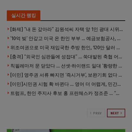
실시간 랭킹
[화제] “내 돈 갚아라” 김원석씨 자택 앞 1인 광대 시위 … 한인 투자사, “108만 달러 못받아”
’10억 빚’ 안갚고 미국 온 한인 부부 … 예금보험공사, 미국서 소송
위조여권으로 미국 재입국한 추방 한인, 120만 달러 은행 사기 행각
[충격] “외국인 심판들에 성접대” … 쑥대밭된 축협 어디까지 추락하나
칙필레마저 문 닫았다 … 선셋·하이랜드 일대 ‘황량한 거리’로
[이민] 영주권 서류 빠지면 ‘즉시거부’, 보완기회 없다 … 이민심사 8월부터 확 바뀐다
[이민]시민권 시험 확 바뀐다 … 영어 더 어렵게, 민간시험 도입 추진
트럼프, 한인 주지사 후보 홍 프란체스카 정조준 … “미치광이다”
PREV
NEXT