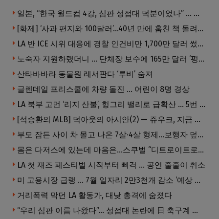
일본, “한국 월드컵 4강, 심판 성접대 덕분이었나” … 의혹눈덩이
[화제] ‘사과 편지와 100달러’…40년 만에 훔친 책 돌려준 절도범
LA 반 ICE 시위 대응에 경찰 인건비만 1,700만 달러 썼다.
노숙자 지원하랬더니 … 단체장 보수에 165만 달러 ‘펑펑’
산타바바라 동물원 레서판다 ‘루비’ 숨져
글렌데일 프리스쿨에 차량 돌진 … 어린이 8명 경상
LA 북부 고먼 ‘리지 산불’, 헝그리 밸리로 급확산 … 5번 Fwy 양방향 전면 폐쇄
[석승환의 MLB] 덕아웃의 아시안(2) — 쥬우크, 지금 괜찮아요?
부모 잠든 사이 차 몰고 나온 7살·4살 형제…보행자 덮쳐 중태
몸은 다저스에 있는데 마음은…스쿠벌 “디트로이트로 돌아가고파”
LA 첫 재즈 페스티벌 시작부터 삐걱 … 공연 줄줄이 취소
미 고용시장 급랭 … 7월 일자리 2만3천개 감소 ‘예상 밖 쇼크’
거리폭력 막던 LA 활동가, 대낮 총격에 숨졌다
“우리 심판 이름 나왔다”… 성접대 논란에 日 축구계 발칵