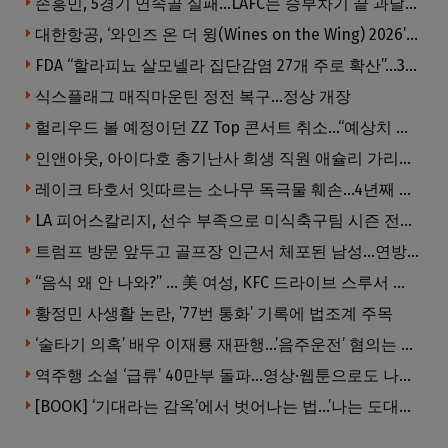
손흥민, 5경기 연속골 실패…LAFC는 승부차기 끝 과달라하라 격파
대한항공, ‘와인즈 온 더 윙(Wines on the Wing) 2026’ 5개 부문 수상
FDA “할라피뇨 살모넬라 집단감염 27개 주로 확산”…345명 감염·36명 입원
식스플래그 매직마운틴 정전 복구…정상 개장
헐리우드 볼 예정이던 ZZ Top 콘서트 취소…“예상치 못한 인력 문제”
인앤아웃, 아이다호 총기난사 희생 직원 애슐리 가리베이 추모
레이크 타호서 잇따르는 소나무 독극물 훼손…4년째 용의자 오리무중
LA 피어스칼리지, 선수 부족으로 미식축구팀 시즌 전격 중단
트럼프 방문 앞두고 골프장 인근서 체포된 남성…연방 총기 혐의 적용
“음식 왜 안 나와?” … 美 여성, KFC 드라이브 스루서 소총 위협
황정민 사생활 논란, ’77번 통화’ 기록에 법조계 주목
‘술타기 의혹’ 배우 이재룡 재판행…’음주운전’ 혐의는 제외
역주행 소설 ‘급류’ 40만부 돌파…영상·웹툰으로도 나온다
[BOOK] ‘기대라는 감옥’에서 벗어나는 법…’나는 도대체 왜 눈치를 볼까’