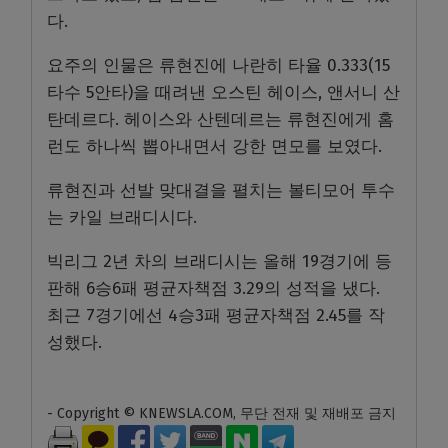
다.
요주의 인물은 류현진에 나란히 타율 0.333(15
타수 5안타)을 때려낸 오스틴 헤이스, 앤서니 산
탄데르다. 헤이스와 산텐데르는 류현진에게 홈
런도 하나씩 뽑아내면서 강한 면모를 보였다.
류현진과 선발 맞대결을 펼치는 볼티모어 투수
는 카일 브래디시다.
빅리그 2년 차의 브래디시는 올해 19경기에 등
판해 6승6패 평균자책점 3.29의 성적을 냈다.
최근 7경기에선 4승3패 평균자책점 2.45를 작
성했다.
- Copyright © KNEWSLA.COM, 무단 전재 및 재배포 금지