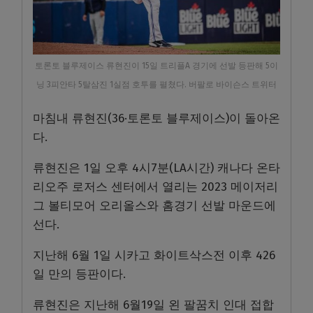
토론토 블루제이스 류현진이 15일 트리플A 경기에 선발 등판해 5이
닝 3피안타 5탈삼진 1실점 호투를 펼쳤다. 버팔로 바이슨스 트위터
마침내 류현진(36·토론토 블루제이스)이 돌아온
다.
류현진은 1일 오후 4시7분(LA시간) 캐나다 온타
리오주 로저스 센터에서 열리는 2023 메이저리
그 볼티모어 오리올스와 홈경기 선발 마운드에
선다.
지난해 6월 1일 시카고 화이트삭스전 이후 426
일 만의 등판이다.
류현진은 지난해 6월19일 왼 팔꿈치 인대 접합