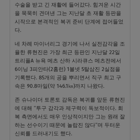
수술을 받고 긴 재활에 들어갔다. 힘겨운 시간
을 묵묵히 견뎌낸 그는 지난달 초 재활 등판을
시작으로 본격적인 복귀 준비 단계에 접어들었
다.
네 차례 마이너리그 경기에 나서 실전감각을 조
율한 류현진은 가장 최근 등판인 지난달 22일
트리플A 뉴욕 메츠 산하 시라큐스 메츠전에서
6이닝 3피안타(2홈런) 1볼넷 5탈삼진 2실점을
기록했다. 85개의 공을 뿌리면서 직구 최고 구
속은 90.8마일(약 146.1㎞)까지 나왔다.
존 슈나이더 토론토 감독은 복귀를 앞둔 류현진
에 대해 “투구 감각과 제구력이 독보적이다. 회
복 측면에서도 매우 인상적이지만 그는 원래 잘
하는 선수이기 때문에 놀랍진 않다”며 두터운
신뢰를 드러내기도 했다.