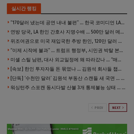
실시간 랭킹
“170달러 냈는데 공연 내내 불편” … 한국 코미디언 LA공연, 음향 불량에 외모 비하 개그 논란
연방 당국, LA 한인 간호사 지명수배 … 500만 달러 메디캐어 사기, 선고 직전 한국 도주
위조여권으로 미국 재입국한 추방 한인, 120만 달러 은행 사기 행각
“이제 시작에 불과” … 트럼프 행정부, 시민권 박탈 본격화
미셸 스틸 남편, 대사 외교일정에 왜 따라갔나 … “매우 이례적”
[속보] 한인 투자자들 돈 묶였나 … 김원석 회사들 챕터7 강제파산·자진파산 잇따라 신청
[단독] ‘수천만 달러’ 김원석 부동산 스캔들 새 국면 … 한인 투자자들 소송 잇따라 ‘디폴트’ 절차
워싱턴주 스포캔 동시다발 산불 3개 통제불능 상태 … 이재민 수십만명
PREV
NEXT