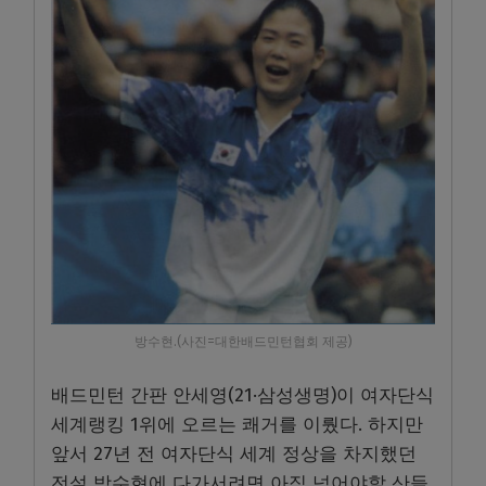
방수현.(사진=대한배드민턴협회 제공)
배드민턴 간판 안세영(21·삼성생명)이 여자단식
세계랭킹 1위에 오르는 쾌거를 이뤘다. 하지만
앞서 27년 전 여자단식 세계 정상을 차지했던
전설 방수현에 다가서려면 아직 넘어야할 산들