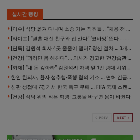
실시간 랭킹
[이슈] 식당 옮겨 다니며 소송 거는 직원들 .. “채용 전 반드시 확인해야”
[라이프] “결혼 대신 친구와 집 산다” ‘코바잉’ 뜬다 … 내 집 마련 공식 바뀌었다
[단독] 김원석 회사 4곳 줄줄이 챕터7 청산 절차 … 3개 법인 같은 날 동시 파산 신청
[건강] “과하면 몸 해친다” … 의사가 경고한 ‘건강습관’ 5가지
[화제] “내 돈 갚아라” 김원석씨 자택 앞 1인 광대 시위 … 한인 투자사, “108만 달러 못받아”
한인 한의사, 환자 성추행·폭행 혐의 기소 … 면허 긴급정지
심판 성접대 7경기서 한국 축구 무패 … FIFA 국제 스캔들 번지나
[건강] 식탁 위의 작은 혁명: 그릇을 바꾸면 몸이 바뀐다
PREV
NEXT