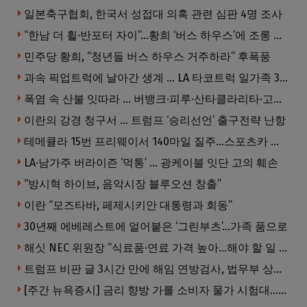
일본축구협회, 한국서 성접대 의혹 관련 심판 4명 조사
“한남 더 휠·반포터 자이”…황희 ‘버스 하우스’에 조롱 쏟아져
민주당 황희, “청년들 버스 하우스 거주하라” 후폭풍
과속 픽업트럭에 날아간 생계 … LA 타코트럭 일가족 3명 부상
폭염 속 산불 잇따라 … 버뱅크·피루·산타클라리타·고먼 잇단 산불
이란의 강경 청구서 … 트럼프 ‘승리선언’ 출구전략 난항
테메큘라 15번 프리웨이서 140마일 질주…스포츠카 압수
LA·남가주 버라이즌 ‘먹통’ … 광케이블 잇단 고의 훼손
“방시혁 하이브, 음악시장 블루오션 창출”
이란 “모즈타바, 페제시키안 대통령과 회동”
30년째 에베레스트에 얼어붙은 ‘그린부츠’…가족 품으로
해싯 NEC 위원장 “식료품·연료 가격 높아…해야 할 일 많다”
트럼프 비판 글 3시간 만에 해임 연방검사, 법무부 상대 소송
[주간 뉴욕증시] 금리 향방 가를 소비자 물가 시험대…AI 랠리도 주목