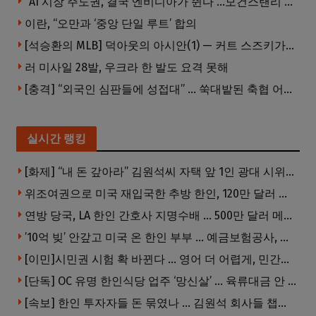
“AI 시장 주도권, 결국 엔비디아가 쥔다”…모건스탠리 장담
이란, “오만과 ‘중앙 단일 루트’ 합의
[석승환의 MLB] 덕아웃의 아시안(1) — 커트 스즈키가 우리에게 묻는 것
러 미사일 28발, 우크라 한 발도 요격 못해
[충격] “외국인 심판들에 성접대” … 쑥대밭된 축협 어디까지 추락하나
실시간 랭킹
[화제] “내 돈 갚아라” 김원석씨 자택 앞 1인 광대 시위 … 한인 투자사, “108만 달러 못받아”
위조여권으로 미국 재입국한 추방 한인, 120만 달러 은행 사기 행각
연방 당국, LA 한인 간호사 지명수배 … 500만 달러 메디캐어 사기, 선고 직전 한국 도주
’10억 빚’ 안갚고 미국 온 한인 부부 … 예금보험공사, 미국서 소송
[이민]시민권 시험 확 바뀐다 … 영어 더 어렵게, 민간시험 도입 추진
[단독] OC 유명 한인식당 업주 ‘망신살’ … 육류대금 안 갚자 식당서 공개추심
[속보] 한인 투자자들 돈 묶였나 … 김원석 회사들 챕터7 강제파산·자진파산 잇따라 신청