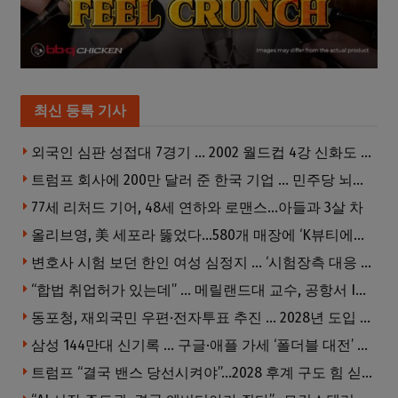
최신 등록 기사
외국인 심판 성접대 7경기 … 2002 월드컵 4강 신화도 흔들
트럼프 회사에 200만 달러 준 한국 기업 … 민주당 뇌물의혹 조사
77세 리처드 기어, 48세 연하와 로맨스…아들과 3살 차
올리브영, 美 세포라 뚫었다…580개 매장에 ‘K뷰티에딧’ 론칭
변호사 시험 보던 한인 여성 심정지 … ‘시험장측 대응 부적절’ 소송
“합법 취업허가 있는데” … 메릴랜드대 교수, 공항서 ICE에 체포, 구금 중
동포청, 재외국민 우편·전자투표 추진 … 2028년 도입 목표
삼성 144만대 신기록 … 구글·애플 가세 ‘폴더블 대전’ 열린다
트럼프 “결국 밴스 당선시켜야”…2028 후계 구도 힘 싣나