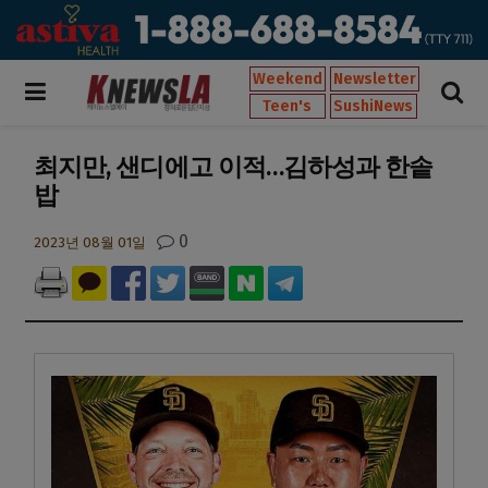
Weekend
Newsletter
Teen's
SushiNews
최지만, 샌디에고 이적…김하성과 한솥
밥
0
2023년 08월 01일