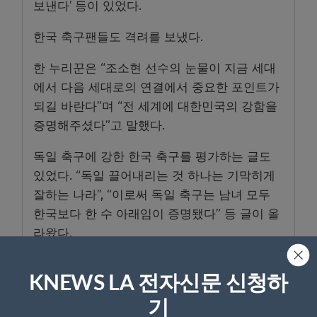
보낸다’ 등이 있었다.
한국 축구팬들도 격려를 보냈다.
한 누리꾼은 “조소현 선수의 눈물이 지금 세대
에서 다음 세대로의 연결에서 중요한 포인트가
되길 바란다”며 “전 세계에 대한민국의 강함을
증명해주셨다”고 말했다.
독일 축구에 강한 한국 축구를 평가하는 글도
있었다. “독일 끌어내리는 것 하나는 기막히게
잘하는 나라”, “이로써 독일 축구는 남녀 모두
한국보다 한 수 아래임이 증명됐다” 등 글이 올
라왔다.
반면 일부 누리꾼은 이번 대표팀 경기력을 비판
KNEWS LA 전자신문 신청하
했다. 그는 “뭘 증명했냐. 독일 떨어뜨린 것으로
물 타기 하지 마라”며 “이번 월드컵 대표팀 경
기