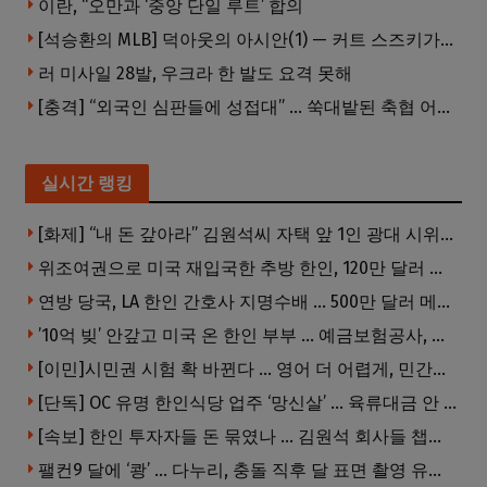
이란, “오만과 ‘중앙 단일 루트’ 합의
[석승환의 MLB] 덕아웃의 아시안(1) — 커트 스즈키가 우리에게 묻는 것
러 미사일 28발, 우크라 한 발도 요격 못해
[충격] “외국인 심판들에 성접대” … 쑥대밭된 축협 어디까지 추락하나
실시간 랭킹
[화제] “내 돈 갚아라” 김원석씨 자택 앞 1인 광대 시위 … 한인 투자사, “108만 달러 못받아”
위조여권으로 미국 재입국한 추방 한인, 120만 달러 은행 사기 행각
연방 당국, LA 한인 간호사 지명수배 … 500만 달러 메디캐어 사기, 선고 직전 한국 도주
’10억 빚’ 안갚고 미국 온 한인 부부 … 예금보험공사, 미국서 소송
[이민]시민권 시험 확 바뀐다 … 영어 더 어렵게, 민간시험 도입 추진
[단독] OC 유명 한인식당 업주 ‘망신살’ … 육류대금 안 갚자 식당서 공개추심
[속보] 한인 투자자들 돈 묶였나 … 김원석 회사들 챕터7 강제파산·자진파산 잇따라 신청
팰컨9 달에 ‘쾅’ … 다누리, 충돌 직후 달 표면 촬영 유일 탐사선