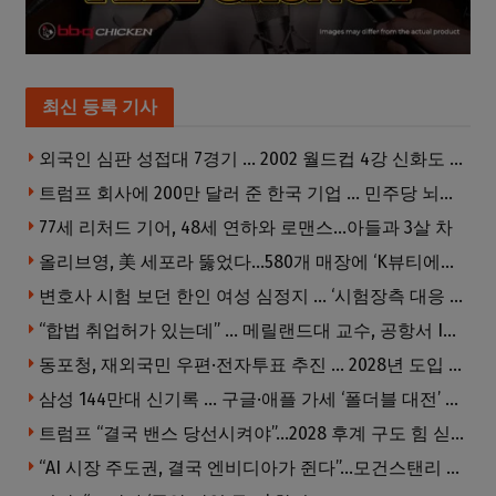
최신 등록 기사
외국인 심판 성접대 7경기 … 2002 월드컵 4강 신화도 흔들
트럼프 회사에 200만 달러 준 한국 기업 … 민주당 뇌물의혹 조사
77세 리처드 기어, 48세 연하와 로맨스…아들과 3살 차
올리브영, 美 세포라 뚫었다…580개 매장에 ‘K뷰티에딧’ 론칭
변호사 시험 보던 한인 여성 심정지 … ‘시험장측 대응 부적절’ 소송
“합법 취업허가 있는데” … 메릴랜드대 교수, 공항서 ICE에 체포, 구금 중
동포청, 재외국민 우편·전자투표 추진 … 2028년 도입 목표
삼성 144만대 신기록 … 구글·애플 가세 ‘폴더블 대전’ 열린다
트럼프 “결국 밴스 당선시켜야”…2028 후계 구도 힘 싣나
“AI 시장 주도권, 결국 엔비디아가 쥔다”…모건스탠리 장담