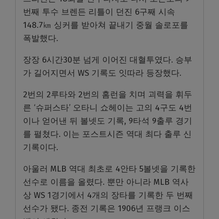
번째 투수 브렌든 리틀이 던진 6구째 시속
148.7㎞ 싱커를 받아쳐 끝내기 중월 솔로포를
폭발했다.
장장 6시간30분 넘게 이어진 대혈투였다. 승부
가 길어지면서 WS 기록도 잇따라 등장했다.
2번의 2루타와 2번의 홈런을 치며 괴력을 휘두
른 ‘슈퍼스타’ 오타니 쇼헤이는 고의 4구도 4번
이나 얻어낸 뒤 볼넷도 기록, 9타석 9출루 경기
를 펼쳤다. 이는 포스트시즌 역대 최다 출루 신
기록이다.
아울러 MLB 역대 최초로 4안타 5볼넷을 기록한
선수로 이름을 올렸다. 뿐만 아니라 MLB 역사
상 WS 1경기에서 4개의 장타를 기록한 두 번째
선수가 됐다. 종전 기록은 1906년 프랭크 이스