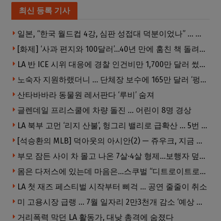
최신 등록 기사
일본, “한국 월드컵 4강, 심판 성접대 덕분이었나” … 의혹눈덩이
[화제] ‘사과 편지와 100달러’…40년 만에 훔친 책 돌려준 절도범
LA 반 ICE 시위 대응에 경찰 인건비만 1,700만 달러 썼다.
노숙자 지원하랬더니 … 단체장 보수에 165만 달러 ‘펑펑’
산타바바라 동물원 레서판다 ‘루비’ 숨져
글렌데일 프리스쿨에 차량 돌진 … 어린이 8명 경상
LA 북부 고먼 ‘리지 산불’, 헝그리 밸리로 급확산 … 5번 Fwy 양방향 전면 폐쇄
[석승환의 MLB] 덕아웃의 아시안(2) — 쥬우크, 지금 괜찮아요?
부모 잠든 사이 차 몰고 나온 7살·4살 형제…보행자 덮쳐 중태
몸은 다저스에 있는데 마음은…스쿠벌 “디트로이트로 돌아가고파”
LA 첫 재즈 페스티벌 시작부터 삐걱 … 공연 줄줄이 취소
미 고용시장 급랭 … 7월 일자리 2만3천개 감소 ‘예상 밖 쇼크’
거리폭력 막던 LA 활동가, 대낮 총격에 숨졌다