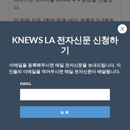
다.
양 팀은 모두 7회에 힘을 냈다. 토론토가 7회초
다시 앞섰으나, 다저스가 곧바로 따라잡았다.
KNEWS LA 전자신문 신청하
7회초 토론토는 게레로 주니어의 안타로 2사 1
루를 만든 뒤 비셋의 적시타가 터져 5-4를 리드
기
를 잡았다.
이메일을 등록해주시면 매일 전자신문을 보내드립니다. 지
하지만 리드는 잠시뿐이었다. 7회말 1사 주자
인들의 이메일을 적어주시면 매일 전자신문이 배달됩니다.
없는 상황에서 오타니가 토론토의 네 번째 투수
EMAIL
세란토니 도밍게스를 상대로 동점 솔로포를 폭
발했다. 여전히 승부는 5-5로 결정 나지 못했다.
모든 불펜을 총동원하는 총력전을 펼치며 연장
전까지 승부를 몰고 갔으나 18회말 프리먼이 끝
내기 솔로포를 터뜨리며 다저스가 승리를 가져
갔다.