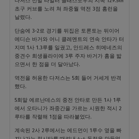
다저스 선발 타일러 글래스노우의 시속 129.5㎞
초구 커브를 노려 쳐 좌중월 역전 3점 홈런을
날렸다.
단숨에 3-2로 경기를 뒤집은 토론토는 뒤이어
에디슨 바거와 어니 클레멘트의 연속 안타가 터
지며 1사 1.3루를 일궜고, 안드레스 히메네즈의
중견수 희생플라이에 3루 주자 바거가 홈을 밟
으면서 한 점을 더 달아났다.
역전을 허용한 다저스는 5회 들어 거세게 반격
했다.
5회말 에르난데스의 중전 안타로 만든 1사 1루
에서 오타니가 좌중간을 가르는 시원한 적시 2
루타를 작렬해 1점을 따라붙었다.
계속된 2사 2루에서는 에드먼이 1루수 옆을 빠
져나가는 적시타를 때려내 4-4 동점을 만들었