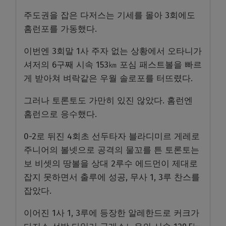
주도권을 잡은 다저스는 기세를 몰아 3회에도
홈런포를 가동했다.
이번엔 3회말 1사 주자 없는 상황에서 오타니가
셔저의 6구째 시속 153㎞ 포심 패스트볼을 빠르
게 받아쳐 벼락같은 우월 솔로포를 터뜨렸다.
그러나 토론토도 가만히 있진 않았다. 홈런엔
홈런으로 응수했다.
0-2로 뒤진 4회초 선두타자 블라디미르 게레로
주니어의 볼넷으로 공격의 물꼬를 튼 토론토는
보 비셋의 땅볼을 상대 2루수 에드먼이 제대로
잡지 못하면서 출루에 성공, 무사 1, 3루 찬스를
잡았다.
이어진 1사 1, 3루에 등장한 알레한드로 커크가