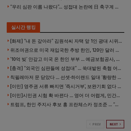
“우리 심판 이름 나왔다”… 성접대 논란에 日 축구계 발칵
실시간 랭킹
[화제] “내 돈 갚아라” 김원석씨 자택 앞 1인 광대 시위 … 한인 투자사, “108만 달러 못받아”
위조여권으로 미국 재입국한 추방 한인, 120만 달러 은행 사기 행각
’10억 빚’ 안갚고 미국 온 한인 부부 … 예금보험공사, 미국서 소송
[충격] “외국인 심판들에 성접대” … 쑥대밭된 축협 어디까지 추락하나
칙필레마저 문 닫았다 … 선셋·하이랜드 일대 ‘황량한 거리’로
[이민] 영주권 서류 빠지면 ‘즉시거부’, 보완기회 없다 … 이민심사 8월부터 확 바뀐다
[이민]시민권 시험 확 바뀐다 … 영어 더 어렵게, 민간시험 도입 추진
트럼프, 한인 주지사 후보 홍 프란체스카 정조준 … “미치광이다”
PREV
NEXT