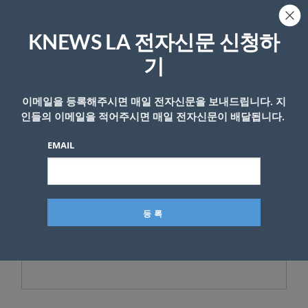
실점한 것을 시작으로 투수진이 줄줄이 무너졌
다. 밀워키 타선에 안타 18개, 볼넷 11개를 헌납
KNEWS LA 전자신문 신청하
했다.
기
샌프란시스코는 23승 36패를 기록해 내셔널리
그 서부지구 4위에 머물렀다.
이메일을 등록해주시면 매일 전자신문을 보내드립니다. 지
인들의 이메일을 적어주시면 매일 전자신문이 배달됩니다.
내셔널리그 중부지구 선두인 밀워키는 2연승을
달리며 36승 21패를 기록했다.
EMAIL
ⓒ
KNEWS LA
편집부
(knewsla.com)
- Copyright © KNEWSLA.COM, 무단 전재 및 재배포 금지