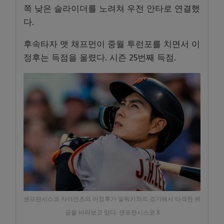
쪽 낮은 슬라이더를 노려쳐 우전 안타로 연결했
다.
후속타자 맷 채프먼이 중월 투런포를 치면서 이
정후는 득점을 올렸다. 시즌 25번째 득점.
샌프란시스코 자이언츠의 이정후가 밀워키와의 경기에서 타격한 뒤
공을 바라보고 있다. 샌프란시스코 X