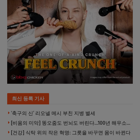
최신 등록 기사
‘축구의 신’ 리오넬 메시 부친 지병 별세
[비움의 미악] 똥오줌도 번뇌도 버린다…100년 해우소의 철학
[건강] 식탁 위의 작은 혁명: 그릇을 바꾸면 몸이 바뀐다