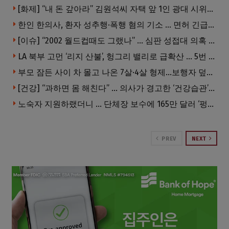
[화제] “내 돈 갚아라” 김원석씨 자택 앞 1인 광대 시위 … 한인 투자사, “108만 달러 못받아”
한인 한의사, 환자 성추행·폭행 혐의 기소 … 면허 긴급정지
[이슈] “2002 월드컵때도 그랬나” … 심판 성접대 의혹 해외로 일파만파, 4강 신화까지 불똥
LA 북부 고먼 ‘리지 산불’, 헝그리 밸리로 급확산 … 5번 Fwy 양방향 전면 폐쇄
부모 잠든 사이 차 몰고 나온 7살·4살 형제…보행자 덮쳐 중태
[건강] “과하면 몸 해친다” … 의사가 경고한 ‘건강습관’ 5가지
노숙자 지원하랬더니 … 단체장 보수에 165만 달러 ‘펑펑’
PREV
NEXT