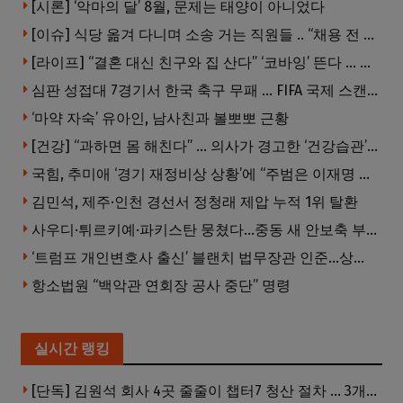
[시론] ‘악마의 달’ 8월, 문제는 태양이 아니었다
[이슈] 식당 옮겨 다니며 소송 거는 직원들 .. “채용 전 반드시 확인해야”
[라이프] “결혼 대신 친구와 집 산다” ‘코바잉’ 뜬다 … 내 집 마련 공식 바뀌었다
심판 성접대 7경기서 한국 축구 무패 … FIFA 국제 스캔들 번지나
‘마약 자숙’ 유아인, 남사친과 볼뽀뽀 근황
[건강] “과하면 몸 해친다” … 의사가 경고한 ‘건강습관’ 5가지
국힘, 추미애 ‘경기 재정비상 상황’에 “주범은 이재명 전 지사”
김민석, 제주·인천 경선서 정청래 제압 누적 1위 탈환
사우디·튀르키예·파키스탄 뭉쳤다…중동 새 안보축 부상하나
‘트럼프 개인변호사 출신’ 블랜치 법무장관 인준…상원 50대49 가결
항소법원 “백악관 연회장 공사 중단” 명령
실시간 랭킹
[단독] 김원석 회사 4곳 줄줄이 챕터7 청산 절차 … 3개 법인 같은 날 동시 파산 신청