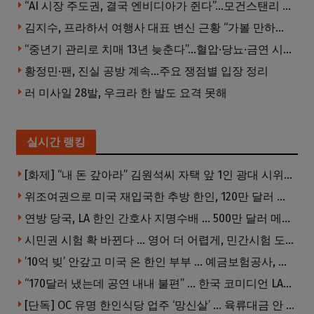
“AI 시장 주도권, 결국 엔비디아가 쥔다”…모건스탠리 장담
김지수, 프라하서 여행사 대표 변신 근황 “가볼 만하니…”
“중년기 관리로 치매 13년 늦춘다”…혈압·당뇨·금연 시기가 골든타임
황정민·팬, 진실 공방 계속…주요 쟁점별 입장 정리
러 미사일 28발, 우크라 한 발도 요격 못해
실시간 랭킹
[화제] “내 돈 갚아라” 김원석씨 자택 앞 1인 광대 시위 … 한인 투자사, “108만 달러 못받아”
위조여권으로 미국 재입국한 추방 한인, 120만 달러 은행 사기 행각
연방 당국, LA 한인 간호사 지명수배 … 500만 달러 메디캐어 사기, 선고 직전 한국 도주
시민권 시험 확 바뀐다 … 영어 더 어렵게, 민간시험 도입 추진
’10억 빚’ 안갚고 미국 온 한인 부부 … 예금보험공사, 미국서 소송
“170달러 냈는데 공연 내내 불편” … 한국 코미디언 LA공연, 음향 불량에 외모 비하 개그 논란
[단독] OC 유명 한인식당 업주 ‘망신살’ … 육류대금 안 갚자 식당서 공개추심