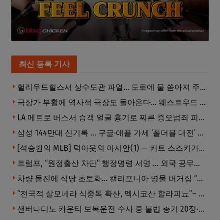
최신 등록 기사
헐리우드힐스서 상수도관 파열… 도로에 물 쏟아져 주민 약 100명 피해
극장가 부활에 역사적 극장도 돌아온다… 웨스트우드 ‘브루인 극장’ 10월 재개장 추진
LA 메트로 버스서 승객 얼굴 흉기로 찌른 증오범죄 피고인, 종신형에 징역 7년 추가 선고
삼성 144만대 신기록 … 구글·애플 가세 ‘폴더블 대전’ 열린다
[석승환의 MLB] 덕아웃의 아시안(1) — 커트 스즈키가 우리에게 묻는 것
트럼프, “원정출산 차단” 행정명령 서명 … 외국 공무원 자녀도 시민권 안준다
차량 돌진에 식당 초토화… 캘리포니아 명물 버거집 “다시 일어설 수 있도록 도와주세요”
“전국적 살모네라 식중독 확산, 멕시코산 할라피뇨”– CDC
샌버나디노 카운티 보복운전 수사 중 불법 총기 20정·탄약 2만 발 압수