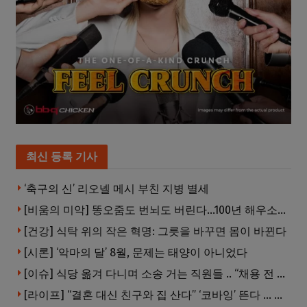
최신 등록 기사
‘축구의 신’ 리오넬 메시 부친 지병 별세
[비움의 미악] 똥오줌도 번뇌도 버린다…100년 해우소의 철학
[건강] 식탁 위의 작은 혁명: 그릇을 바꾸면 몸이 바뀐다
[시론] ‘악마의 달’ 8월, 문제는 태양이 아니었다
[이슈] 식당 옮겨 다니며 소송 거는 직원들 .. “채용 전 반드시 확인해야”
[라이프] “결혼 대신 친구와 집 산다” ‘코바잉’ 뜬다 … 내 집 마련 공식 바뀌었다