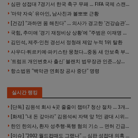
심판 성접대 7경기서 한국 축구 무패 … FIFA 국제 스캔들 번지나
‘마약 자숙’ 유아인, 남사친과 볼뽀뽀 근황
[건강] “과하면 몸 해친다” … 의사가 경고한 ‘건강습관’ 5가지
국힘, 추미애 ‘경기 재정비상 상황’에 “주범은 이재명 전 지사”
김민석, 제주·인천 경선서 정청래 제압 누적 1위 탈환
사우디·튀르키예·파키스탄 뭉쳤다…중동 새 안보축 부상하나
‘트럼프 개인변호사 출신’ 블랜치 법무장관 인준…상원 50대49 가결
항소법원 “백악관 연회장 공사 중단” 명령
실시간 랭킹
[단독] 김원석 회사 4곳 줄줄이 챕터7 청산 절차 … 3개 법인 같은 날 동시 파산 신청
[화제] “내 돈 갚아라” 김원석씨 자택 앞 1인 광대 시위 … 한인 투자사, “108만 달러 못받아”
한인 한의사, 환자 성추행·폭행 혐의 기소 … 면허 긴급정지
[이슈] “2002 월드컵때도 그랬나” … 심판 성접대 의혹 해외로 일파만파, 4강 신화까지 불똥