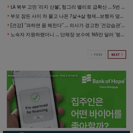
LA 북부 고먼 ‘리지 산불’, 헝그리 밸리로 급확산 … 5번 Fwy 양방향 전면 폐쇄
부모 잠든 사이 차 몰고 나온 7살·4살 형제…보행자 덮쳐 중태
[건강] “과하면 몸 해친다” … 의사가 경고한 ‘건강습관’ 5가지
노숙자 지원하랬더니 … 단체장 보수에 165만 달러 ‘펑펑’
PREV
NEXT