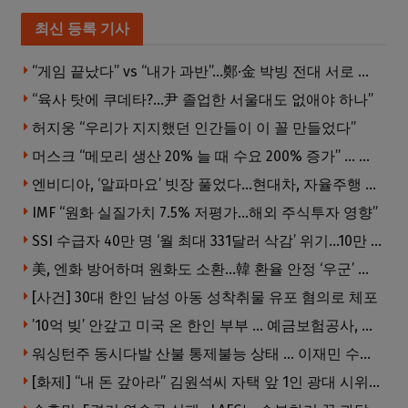
최신 등록 기사
“게임 끝났다” vs “내가 과반”…鄭·金 박빙 전대 서로 우위 주장
“육사 탓에 쿠데타?…尹 졸업한 서울대도 없애야 하나”
허지웅 “우리가 지지했던 인간들이 이 꼴 만들었다”
머스크 “메모리 생산 20% 늘 때 수요 200% 증가” … 반도체 매출 1조달러 눈 앞
엔비디아, ‘알파마요’ 빗장 풀었다…현대차, 자율주행 속도내나
IMF “원화 실질가치 7.5% 저평가…해외 주식투자 영향”
SSI 수급자 40만 명 ‘월 최대 331달러 삭감’ 위기…10만 명은 수급자격 상실
美, 엔화 방어하며 원화도 소환…韓 환율 안정 ‘우군’ 되나
[사건] 30대 한인 남성 아동 성착취물 유포 혐의로 체포
’10억 빚’ 안갚고 미국 온 한인 부부 … 예금보험공사, 미국서 소송
워싱턴주 동시다발 산불 통제불능 상태 … 이재민 수십만명
[화제] “내 돈 갚아라” 김원석씨 자택 앞 1인 광대 시위 … 한인 투자사, “108만 달러 못받아”