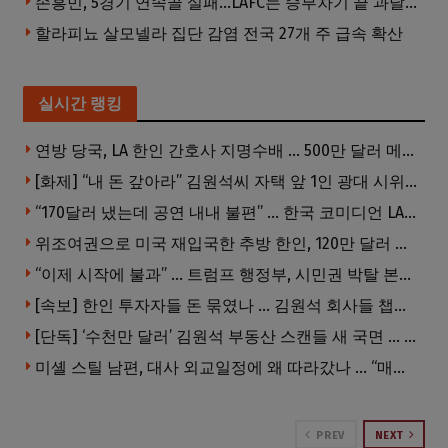
손흥민, 5경기 연속골 실패…LAFC는 승부차기 끝 과달라하라 격파
할라피뇨 살모넬라 집단 감염 전국 27개 주 급속 확산
실시간 랭킹
연방 당국, LA 한인 간호사 지명수배 … 500만 달러 메디캐어 사기, 선고 직전 한국 도주
[화제] “내 돈 갚아라” 김원석씨 자택 앞 1인 광대 시위 … 한인 투자사, “108만 달러 못받아”
“170달러 냈는데 공연 내내 불편” … 한국 코미디언 LA공연, 음향 불량에 외모 비하 개그 논란
위조여권으로 미국 재입국한 추방 한인, 120만 달러 은행 사기 행각
“이제 시작에 불과” … 트럼프 행정부, 시민권 박탈 본격화
[속보] 한인 투자자들 돈 묶였나 … 김원석 회사들 챕터7 강제파산·자진파산 잇따라 신청
[단독] ‘수천만 달러’ 김원석 부동산 스캔들 새 국면 … 한인 투자자들 소송 잇따라 ‘디폴트’ 절차
미셸 스틸 남편, 대사 외교일정에 왜 따라갔나 … “매우 이례적”
PREV
NEXT