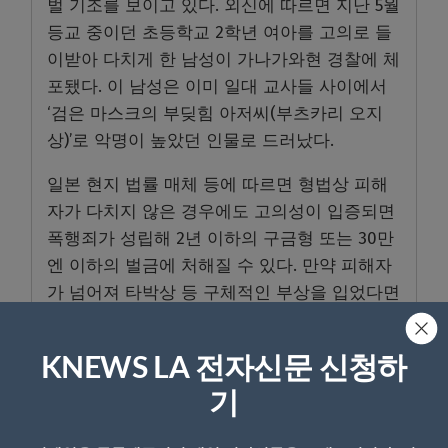
벌 기조를 보이고 있다. 외신에 따르면 지난 5월
등교 중이던 초등학교 2학년 여아를 고의로 들
이받아 다치게 한 남성이 가나가와현 경찰에 체
포됐다. 이 남성은 이미 일대 교사들 사이에서
‘검은 마스크의 부딪힘 아저씨(부츠카리 오지
상)’로 악명이 높았던 인물로 드러났다.
일본 현지 법률 매체 등에 따르면 형법상 피해
자가 다치지 않은 경우에도 고의성이 입증되면
폭행죄가 성립해 2년 이하의 구금형 또는 30만
엔 이하의 벌금에 처해질 수 있다. 만약 피해자
가 넘어져 타박상 등 구체적인 부상을 입었다면
상해죄가 적용되어 최대 15년 이하의 구금형 또
는 50만 엔 이하의 벌금으로 처벌 수위가 대폭
KNEWS LA 전자신문 신청하
높아진다.
기