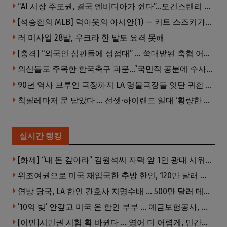
“AI 시장 주도권, 결국 엔비디아가 쥔다”…모건스탠리 장담
[석승환의 MLB] 덕아웃의 아시안(1) — 커트 스즈키가 우리에게 묻는 것
러 미사일 28발, 우크라 한 발도 요격 못해
[충격] “외국인 심판들에 성접대” … 쑥대밭된 축협 어디까지 추락하나
외신들도 주목한 한국축구 파문…”국민적 공분에 수사 재개”
90년 역사 브루인 극장까지 LA 명물극장들 잇단 귀환 … 할리웃 경기 살아났다
칙필레마저 문 닫았다 … 선셋·하이랜드 일대 ‘황량한 거리’로
실시간 랭킹
[화제] “내 돈 갚아라” 김원석씨 자택 앞 1인 광대 시위 … 한인 투자사, “108만 달러 못받아”
위조여권으로 미국 재입국한 추방 한인, 120만 달러 은행 사기 행각
연방 당국, LA 한인 간호사 지명수배 … 500만 달러 메디캐어 사기, 선고 직전 한국 도주
’10억 빚’ 안갚고 미국 온 한인 부부 … 예금보험공사, 미국서 소송
[이민]시민권 시험 확 바뀐다 … 영어 더 어렵게, 민간시험 도입 추진