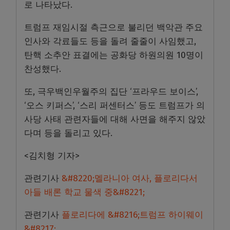
로 나타났다.
트럼프 재임시절 측근으로 불리던 백악관 주요
인사와 각료들도 등을 돌려 줄줄이 사임했고,
탄핵 소추안 표결에는 공화당 하원의원 10명이
찬성했다.
또, 극우백인우월주의 집단 ‘프라우드 보이스’,
‘오스 키퍼스’, ‘스리 퍼센터스’ 등도 트럼프가 의
사당 사태 관련자들에 대해 사면을 해주지 않았
다며 등을 돌리고 있다.
<김치형 기자>
관련기사
&#8220;멜라니아 여사, 플로리다서
아들 배론 학교 물색 중&#8221;
관련기사
플로리다에 &#8216;트럼프 하이웨이
&#8217;