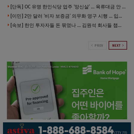
[단독] OC 유명 한인식당 업주 ‘망신살’ … 육류대금 안 갚자 식당서 공개추심
[이민] 2만 달러 ‘비자 보증금’ 의무화 영구 시행 … 입국 문턱 더 높아진다.
[속보] 한인 투자자들 돈 묶였나 … 김원석 회사들 챕터7 강제파산·자진파산 잇따라 신청
PREV
NEXT