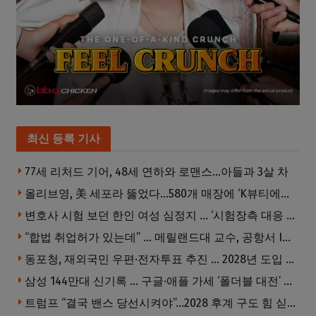
최신 등록 기사
77세 리처드 기어, 48세 연하와 로맨스…아들과 3살 차
올리브영, 美 세포라 뚫었다…580개 매장에 ‘K뷰티에딧’ 론칭
변호사 시험 보던 한인 여성 심정지 … ‘시험장측 대응 부적절’ 소송
“합법 취업허가 있는데” … 메릴랜드대 교수, 공항서 ICE에 체포, 구금 중
동포청, 재외국민 우편·전자투표 추진 … 2028년 도입 목표
삼성 144만대 신기록 … 구글·애플 가세 ‘폴더블 대전’ 열린다
트럼프 “결국 밴스 당선시켜야”…2028 후계 구도 힘 싣나