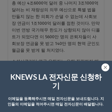
총 예산 4조6000억 달러 중 나머지 3조1000억
달러는 비 재량성의 의무 예산으로 특별 법을
만들지 않는 한 의회가 손댈 수 없는데 사회보
장 연금이 1조1000억 달러를 점한 것이다. 만약
이번 연방 국가채무 한도가 상향되지 않아 디폴
트가 되었다면 이 5600만 명의 은퇴자들이 사
회보장 연금을 못 받고 140만 명의 현역 군인도
월급을 못 받게 될 처지였다.
소셜시큐리티 연금 은퇴자는 은퇴 직전까지 매
월 고용주와 반분해서 급여의 12.9%를 사회보
장 납입금으로 내온 사람들이다.
KNEWS LA 전자신문 신청하
기
- Copyright © KNEWSLA.COM, 무단 전재 및 재배포 금지
이메일을 등록해주시면 매일 전자신문을 보내드립니다. 지
인들의 이메일을 적어주시면 매일 전자신문이 배달됩니다.