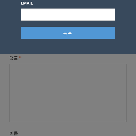
EMAIL
답글 남기기
*
이메일 주소는 공개되지 않습니다.
필수 필드는
로 표시됩니
다
*
댓글
이름