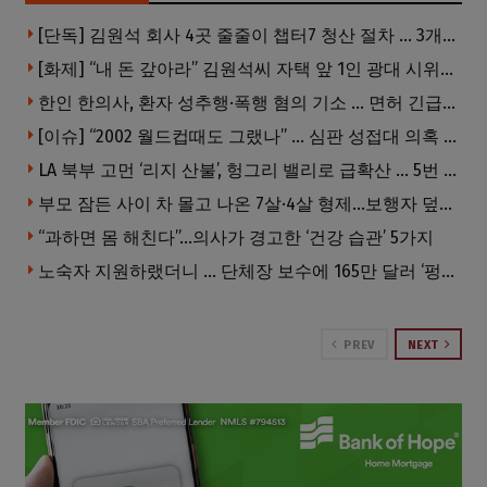
[단독] 김원석 회사 4곳 줄줄이 챕터7 청산 절차 … 3개 법인 같은 날 동시 파산 신청
[화제] “내 돈 갚아라” 김원석씨 자택 앞 1인 광대 시위 … 한인 투자사, “108만 달러 못받아”
한인 한의사, 환자 성추행·폭행 혐의 기소 … 면허 긴급정지
[이슈] “2002 월드컵때도 그랬나” … 심판 성접대 의혹 해외로 일파만파, 4강 신화까지 불똥
LA 북부 고먼 ‘리지 산불’, 헝그리 밸리로 급확산 … 5번 Fwy 양방향 전면 폐쇄
부모 잠든 사이 차 몰고 나온 7살·4살 형제…보행자 덮쳐 중태
“과하면 몸 해친다”…의사가 경고한 ‘건강 습관’ 5가지
노숙자 지원하랬더니 … 단체장 보수에 165만 달러 ‘펑펑’
PREV
NEXT