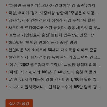
“과하면 몸 해친다”…의사가 경고한 ‘건강 습관’ 5가지
국힘, 추미애 ‘경기 재정비상 상황’에 “주범은 이재명 전 지사”
김민석, 제주·인천 경선서 정청래 제압 누적 1위 탈환
사우디·튀르키예·파키스탄 뭉쳤다…중동 새 안보축 부상하나
‘트럼프 개인변호사 출신’ 블랜치 법무장관 인준…상원 50대49 가결
항소법원 “백악관 연회장 공사 중단” 명령
한인타운 6가 호바트에 80세대 저소득층 아파트 준공
한인 한의사, 환자 성추행·폭행 혐의 기소 … 면허 긴급정지
[이슈] “2002 월드컵때도 그랬나” … 심판 성접대 의혹 해외로 일파만파, 4강 신화까지 불똥
[화제] ‘사과 편지와 100달러’…40년 만에 훔친 책 돌려준 절도범
LA 반 ICE 시위 대응에 경찰 인건비만 1,700만 달러 썼다.
노숙자 지원하랬더니 … 단체장 보수에 165만 달러 ‘펑펑’
실시간 랭킹