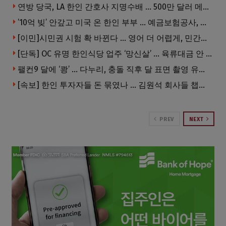
연방 당국, LA 한인 간호사 지명수배 … 500만 달러 메디캐어 사기, 선고 직전 한국 도주
’10억 빚’ 안갚고 미국 온 한인 부부 … 예금보험공사, 미국서 소송
[이민]시민권 시험 확 바뀐다 … 영어 더 어렵게, 민간시험 도입 추진
[단독] OC 유명 한인식당 업주 ‘망신살’ … 육류대금 안 갚자 식당서 공개추심
팰컨9 달에 ‘쾅’ … 다누리, 충돌 직후 달 표면 촬영 유일 탐사선
[속보] 한인 투자자들 돈 묶였나 … 김원석 회사들 챕터7 강제파산·자진파산 잇따라 신청
PREV
NEXT