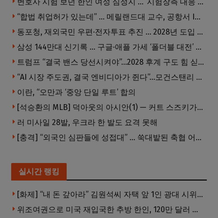
변호사 시험 보던 한인 여성 심정지 … ‘시험장측 대응 부적절’ 소송
“합법 취업허가 있는데” … 메릴랜드대 교수, 공항서 ICE에 체포, 구금 중
동포청, 재외국민 우편·전자투표 추진 … 2028년 도입 목표
삼성 144만대 신기록 … 구글·애플 가세 ‘폴더블 대전’ 열린다
트럼프 “결국 밴스 당선시켜야”…2028 후계 구도 힘 싣나
“AI 시장 주도권, 결국 엔비디아가 쥔다”…모건스탠리 장담
이란, “오만과 ‘중앙 단일 루트’ 합의
[석승환의 MLB] 덕아웃의 아시안(1) — 커트 스즈키가 우리에게 묻는 것
러 미사일 28발, 우크라 한 발도 요격 못해
[충격] “외국인 심판들에 성접대” … 쑥대밭된 축협 어디까지 추락하나
실시간 랭킹
[화제] “내 돈 갚아라” 김원석씨 자택 앞 1인 광대 시위 … 한인 투자사, “108만 달러 못받아”
위조여권으로 미국 재입국한 추방 한인, 120만 달러 은행 사기 행각