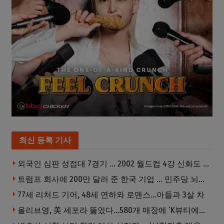
최신 등록 기사
외국인 심판 성접대 7경기 … 2002 월드컵 4강 신화도 흔들
트럼프 회사에 200만 달러 준 한국 기업 … 민주당 뇌물의혹 조사
77세 리처드 기어, 48세 연하와 로맨스…아들과 3살 차
올리브영, 美 세포라 뚫었다…580개 매장에 ‘K뷰티에딧’ 론칭