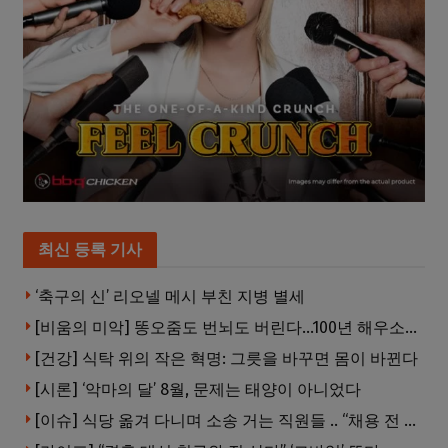
최신 등록 기사
‘축구의 신’ 리오넬 메시 부친 지병 별세
[비움의 미악] 똥오줌도 번뇌도 버린다…100년 해우소의 철학
[건강] 식탁 위의 작은 혁명: 그릇을 바꾸면 몸이 바뀐다
[시론] ‘악마의 달’ 8월, 문제는 태양이 아니었다
[이슈] 식당 옮겨 다니며 소송 거는 직원들 .. “채용 전 반드시 확인해야”