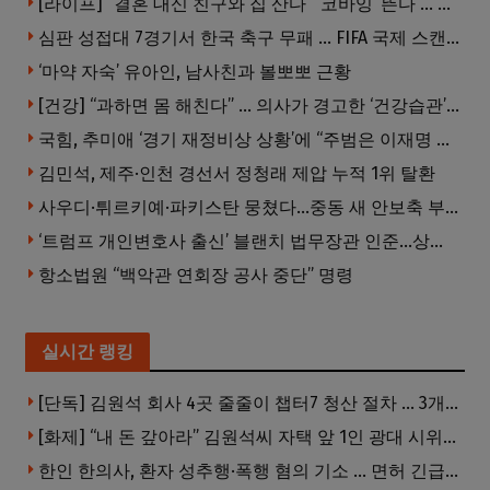
[라이프] “결혼 대신 친구와 집 산다” ‘코바잉’ 뜬다 … 내 집 마련 공식 바뀌었다
심판 성접대 7경기서 한국 축구 무패 … FIFA 국제 스캔들 번지나
‘마약 자숙’ 유아인, 남사친과 볼뽀뽀 근황
[건강] “과하면 몸 해친다” … 의사가 경고한 ‘건강습관’ 5가지
국힘, 추미애 ‘경기 재정비상 상황’에 “주범은 이재명 전 지사”
김민석, 제주·인천 경선서 정청래 제압 누적 1위 탈환
사우디·튀르키예·파키스탄 뭉쳤다…중동 새 안보축 부상하나
‘트럼프 개인변호사 출신’ 블랜치 법무장관 인준…상원 50대49 가결
항소법원 “백악관 연회장 공사 중단” 명령
실시간 랭킹
[단독] 김원석 회사 4곳 줄줄이 챕터7 청산 절차 … 3개 법인 같은 날 동시 파산 신청
[화제] “내 돈 갚아라” 김원석씨 자택 앞 1인 광대 시위 … 한인 투자사, “108만 달러 못받아”
한인 한의사, 환자 성추행·폭행 혐의 기소 … 면허 긴급정지