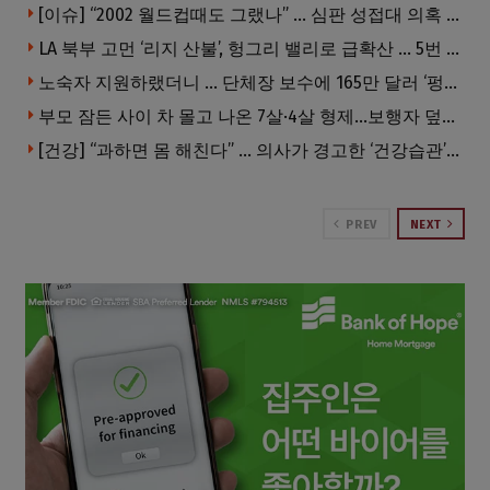
[이슈] “2002 월드컵때도 그랬나” … 심판 성접대 의혹 해외로 일파만파, 4강 신화까지 불똥
LA 북부 고먼 ‘리지 산불’, 헝그리 밸리로 급확산 … 5번 Fwy 양방향 전면 폐쇄
노숙자 지원하랬더니 … 단체장 보수에 165만 달러 ‘펑펑’
부모 잠든 사이 차 몰고 나온 7살·4살 형제…보행자 덮쳐 중태
[건강] “과하면 몸 해친다” … 의사가 경고한 ‘건강습관’ 5가지
PREV
NEXT