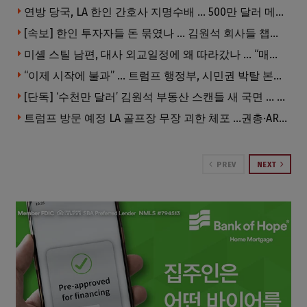
연방 당국, LA 한인 간호사 지명수배 … 500만 달러 메디캐어 사기, 선고 직전 한국 도주
[속보] 한인 투자자들 돈 묶였나 … 김원석 회사들 챕터7 강제파산·자진파산 잇따라 신청
미셸 스틸 남편, 대사 외교일정에 왜 따라갔나 … “매우 이례적”
“이제 시작에 불과” … 트럼프 행정부, 시민권 박탈 본격화
[단독] ‘수천만 달러’ 김원석 부동산 스캔들 새 국면 … 한인 투자자들 소송 잇따라 ‘디폴트’ 절차
트럼프 방문 예정 LA 골프장 무장 괴한 체포 …권총·AR 소총 소지
PREV
NEXT