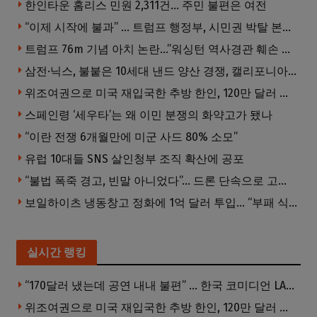
한인타운 홈리스 민원 2,311건… 주민 불편은 여전
“이제 시작에 불과” … 트럼프 행정부, 시민권 박탈 본격화
트럼프 76m 기념 아치 논란…”워싱턴 역사경관 훼손 우려”
삼전·닉스, 불붙은 10세대 낸드 양산 경쟁, 캘리포니아서 공개
위조여권으로 미국 재입국한 추방 한인, 120만 달러 은행 사기 행각
스페인령 ‘세우타’는 왜 이민 분쟁의 화약고가 됐나
“이란 전쟁 6개월만에 미군 사드 80% 소모”
유럽 10대들 SNS 살인청부 조직 확산에 공포
“불법 폭죽 경고, 빈말 아니었다”… 드론 단속으로 고액 벌금부과
보일하이츠 냉동창고 정화에 1억 달러 투입… “부패 식품 80% 제거”
실시간 랭킹
“170달러 냈는데 공연 내내 불편” … 한국 코미디언 LA공연, 음향 불량에 외모 비하 개그 논란
위조여권으로 미국 재입국한 추방 한인, 120만 달러 은행 사기 행각