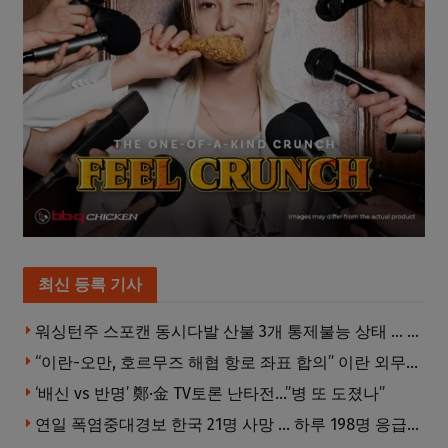
최신 등록 기사
워싱턴주 스포캔 동시다발 산불 3개 통제불능 상태 … 이재민 수십만명
“이란-오만, 호르무즈 해협 항로 좌표 합의” 이란 외무부 발표
‘배신 vs 반명’ 鄭·金 TV토론 난타전…”병 또 도졌나”
연일 폭염중대경보 한국 21명 사망 … 하루 198명 응급실행